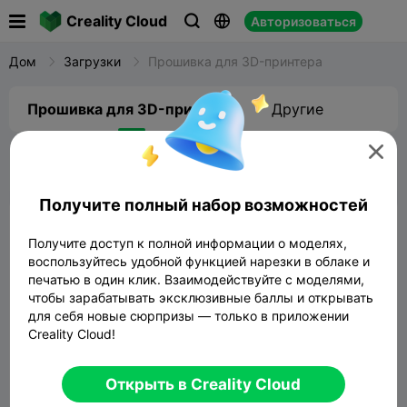

Creality Cloud
Авторизоваться



Дом
Загрузки
Прошивка для 3D-принтера
Прошивка для 3D-принтера
Другие


Получите полный набор возможностей
Flagship Series
Получите доступ к полной информации о моделях,
K2 SE
K2
K2 Pro
K2 Plus
K1 SE
Ещё
воспользуйтесь удобной функцией нарезки в облаке и
печатью в один клик. Взаимодействуйте с моделями,
чтобы зарабатывать эксклюзивные баллы и открывать
Версия материнской платы:
CR0CN240110C10
для себя новые сюрпризы — только в приложении
(1.1.0.44или выше версии прошивки поддерживает
Creality Cloud!
обновление OTA)
Открыть в Creality Cloud
Многоцветный