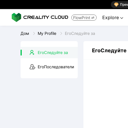

Пре
Explore
FlowPrint


Дом
My Profile
ЕгоСледуйте за
ЕгоСледуйте 
ЕгоСледуйте за
ЕгоПоследователи