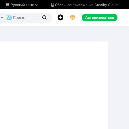
Облачное приложение Creality Cloud

Русский язык




Авторизоваться

