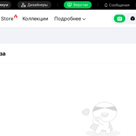
миум

Дизайнеры
Верстак

Сообщения



Store
Коллекции
Подробнее


за