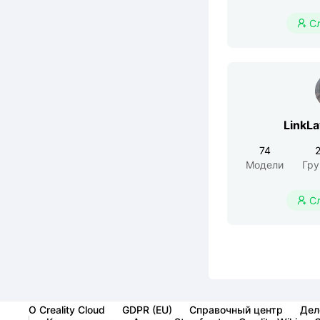
С

LinkL
74
Модели
Гр
С

О Creality Cloud
GDPR (EU)
Справочный центр
Дел