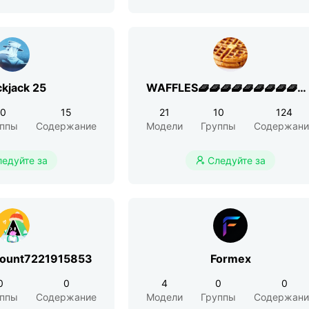
ckjack 25
WAFFLES🧇🧇🧇🧇🧇🧇🧇🧇🧇🧇
👍
10
15
21
10
124
уппы
Содержание
Модели
Группы
Содержани
ледуйте за
Следуйте за

count7221915853
Formex
0
0
4
0
0
уппы
Содержание
Модели
Группы
Содержани