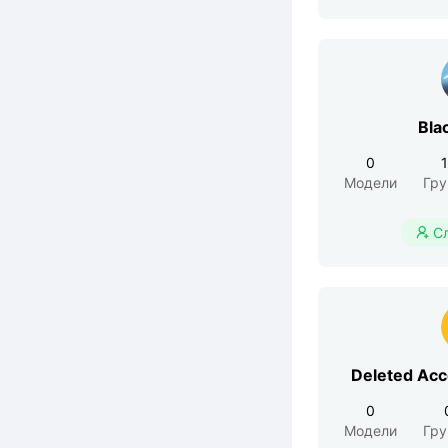
Bla
0
Модели
Гр
С

Deleted Ac
0
Модели
Гр