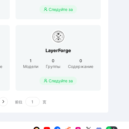
Следуйте за

LayerForge
1
0
0
е
Модели
Группы
Содержание
Следуйте за

前往
页