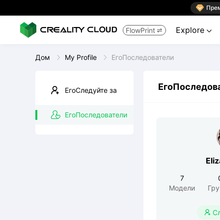

Пре
Explore
FlowPrint


Дом
My Profile
ЕгоПоследователи
ЕгоПоследов
ЕгоСледуйте за
ЕгоПоследователи
Eli
7
Модели
Гр
С
