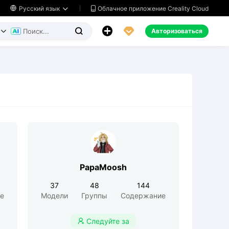
Облачное приложение Creality Cloud

Русский язык




Авторизоваться


PapaMoosh
37
48
144
е
Модели
Группы
Содержание
Следуйте за
