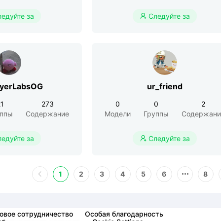
ледуйте за
Следуйте за

ayerLabsOG
ur_friend
21
273
0
0
2
уппы
Содержание
Модели
Группы
Содержани
ледуйте за
Следуйте за

1
2
3
4
5
6
8
овое сотрудничество
Особая благодарность