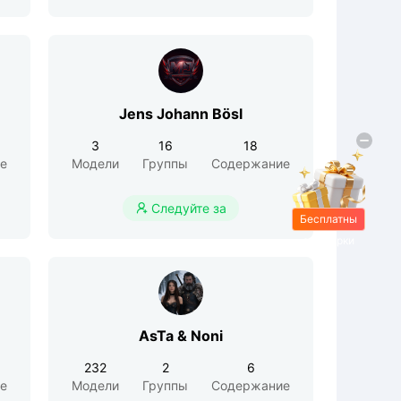
Jens Johann Bösl
3
16
18
е
Модели
Группы
Содержание
Следуйте за

Бесплатны
е подарки
AsTa & Noni
232
2
6
е
Модели
Группы
Содержание