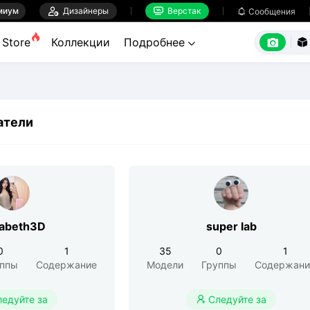
миум

Дизайнеры
Верстак

Сообщения



Store
Коллекции
Подробнее


атели
zabeth3D
super lab
0
1
35
0
1
уппы
Содержание
Модели
Группы
Содержани
ледуйте за
Следуйте за
