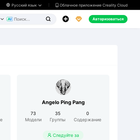
Облачное приложение Creality Cloud

Русский язык




Авторизоваться


Angelo Ping Pang
73
35
0
е
Модели
Группы
Содержание
Следуйте за
