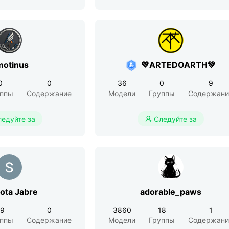
otinus
💚ARTEDOARTH💚
0
0
36
0
9
уппы
Содержание
Модели
Группы
Содержани
ледуйте за
Следуйте за

ota Jabre
adorable_paws
29
0
3860
18
1
уппы
Содержание
Модели
Группы
Содержани