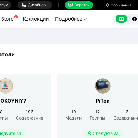
миум

Дизайнеры
Верстак

Сообщения



Store
Коллекции
Подробнее


атели
POKOYNIY7
PiTon
28
196
10
12
6
уппы
Содержание
Модели
Группы
Содержани
ледуйте за
Следуйте за
