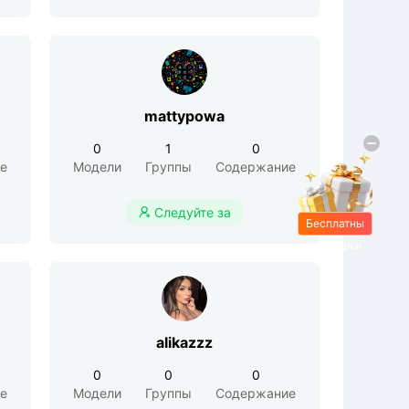
mattypowa
0
1
0
е
Модели
Группы
Содержание
Следуйте за

Бесплатны
е подарки
alikazzz
0
0
0
е
Модели
Группы
Содержание