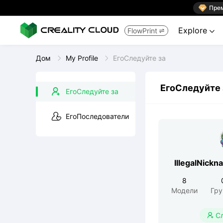

Пре
Explore
FlowPrint


Дом
My Profile
ЕгоСледуйте за
ЕгоСледуйте 
ЕгоСледуйте за
ЕгоПоследователи
IllegalNic
8
Модели
Гр
С
