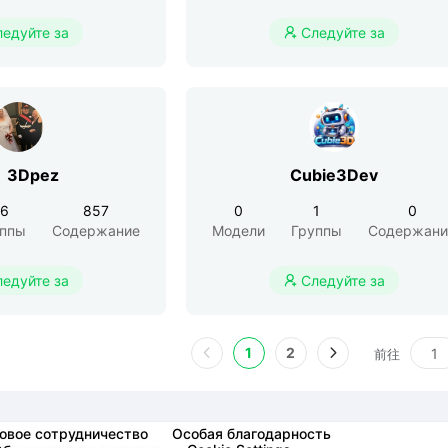
ледуйте за
Следуйте за

3Dpez
Cubie3Dev
26
857
0
1
0
уппы
Содержание
Модели
Группы
Содержани
ледуйте за
Следуйте за

1
2
前往
овое сотрудничество
Особая благодарность