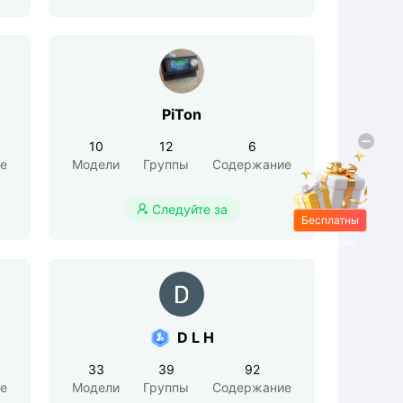
PiTon
10
12
6
е
Модели
Группы
Содержание
Следуйте за

Бесплатны
е подарки
D L H
33
39
92
е
Модели
Группы
Содержание