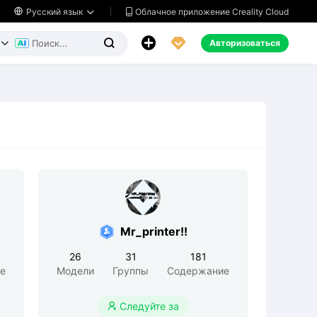
Облачное приложение Creality Cloud

Русский язык




Авторизоваться


Mr_printer!!
26
31
181
е
Модели
Группы
Содержание
Следуйте за
