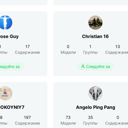
ose Guy
Christian 16
1
17
0
1
13
уппы
Содержание
Модели
Группы
Содержани
ледуйте за
Следуйте за

POKOYNIY7
Angelo Ping Pang
28
197
73
35
0
уппы
Содержание
Модели
Группы
Содержани