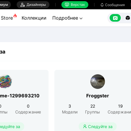
миум

Дизайнеры
Верстак

Сообщения



Store
Коллекции
Подробнее


за
kname-1299693210
Froggster
0
0
3
22
19
уппы
Содержание
Модели
Группы
Содержани
ледуйте за
Следуйте за
