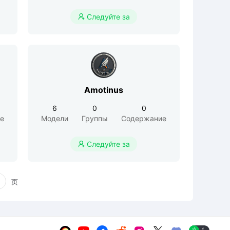
Следуйте за

Amotinus
6
0
0
е
Модели
Группы
Содержание
Следуйте за

页