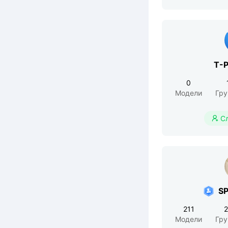
T-P
0
Модели
Гр
С

S
211
Модели
Гр