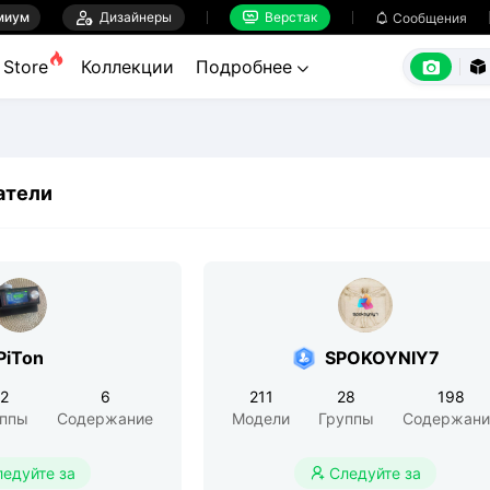
миум

Дизайнеры
Верстак

Сообщения



Store
Коллекции
Подробнее


атели
PiTon
SPOKOYNIY7
12
6
211
28
198
уппы
Содержание
Модели
Группы
Содержани
ледуйте за
Следуйте за
