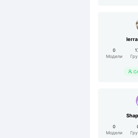
Ierr
0
1
Модели
Гр
С

Shap
0
Модели
Гр