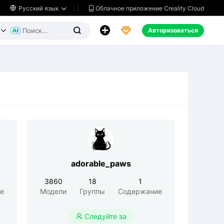
Облачное приложение Creality Cloud

Русский язык




Авторизоваться


adorable_paws
3860
18
1
е
Модели
Группы
Содержание
Следуйте за
