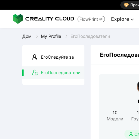

Пре
Explore
FlowPrint


Дом
My Profile
ЕгоПоследователи
ЕгоПоследов
ЕгоСледуйте за
ЕгоПоследователи
10
Модели
Гр
С
