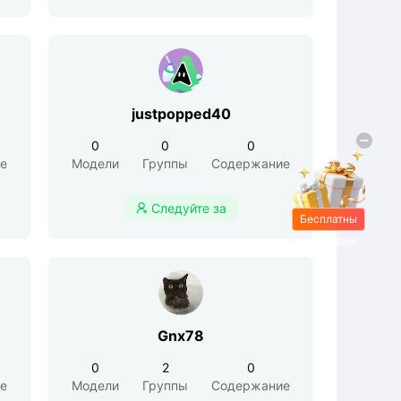
justpopped40
0
0
0
е
Модели
Группы
Содержание
Следуйте за

Бесплатны
е подарки
Gnx78
0
2
0
е
Модели
Группы
Содержание