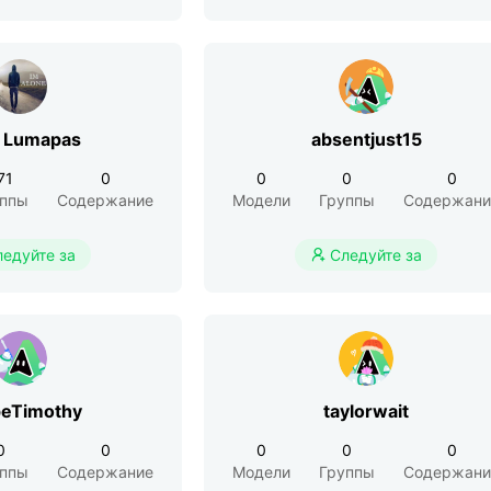
a Lumapas
absentjust15
71
0
0
0
0
уппы
Содержание
Модели
Группы
Содержани
ледуйте за
Следуйте за

eTimothy
taylorwait
0
0
0
0
0
уппы
Содержание
Модели
Группы
Содержани