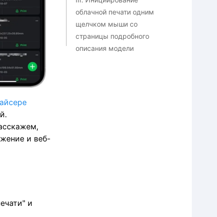
облачной печати одним
щелчком мыши со
страницы подробного
описания модели
3.1 Через приложение
3.2 Через веб-интерфейс
лайсере
IV. Инициирование
й.
облачной печати с
асскажем,
помощью локальных
жение и веб-
файлов машины
4.1 Через приложение
4.2 Через веб-интерфейс
ечати" и
V. Расширение знаний: