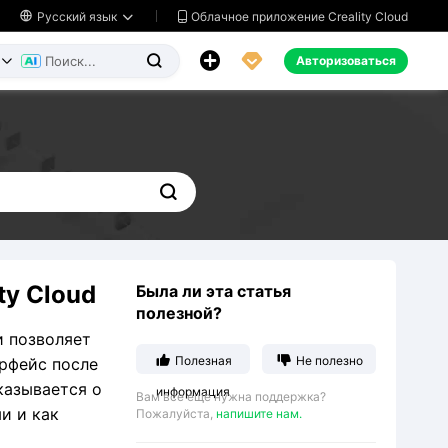
Облачное приложение Creality Cloud

Русский язык




Авторизоваться



ty Cloud
Была ли эта статья
полезной?
и позволяет


Полезная
Не полезно
ерфейс после
казывается о
информация
Вам все еще нужна поддержка?
и и как
Пожалуйста,
напишите нам.