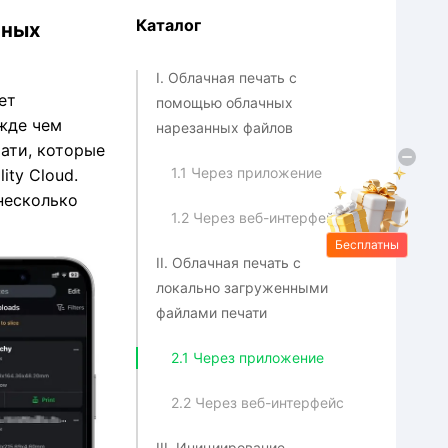
Каталог
нных
I. Облачная печать с
ет
помощью облачных
ежде чем
нарезанных файлов
чати, которые
1.1 Через приложение
ty Cloud.
несколько
1.2 Через веб-интерфейс
Бесплатны
II. Облачная печать с
е подарки
локально загруженными
файлами печати
2.1 Через приложение
2.2 Через веб-интерфейс
III. Инициирование