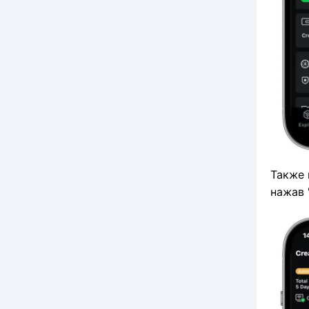
Также 
нажав "