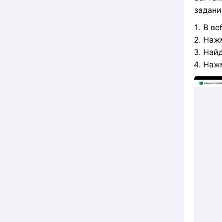
задани
В ве
Нажм
Найд
Нажм