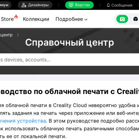
миум

Дизайнеры
Верстак

Сообщения



Store
Коллекции
Подробнее


 центр
Справочный центр
водство по облачной печати с Creali
я облачной печати в Creality Cloud невероятно удобна 
лять задания на печать через приложение или веб-инт
чения устройства
. В этом руководстве подробно расс
ак использовать облачную печать различными способам
ть ее от локальной печати.