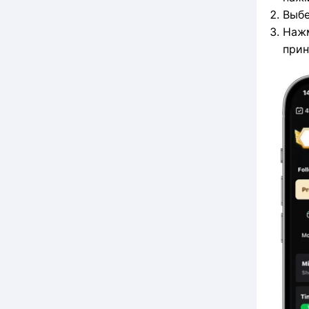
Выбе
Нажм
прин