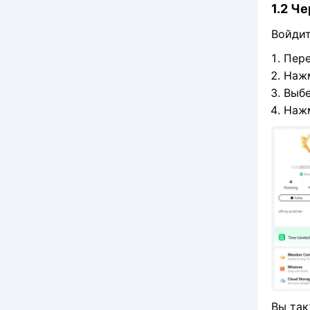
1.2 Ч
Войдит
Пере
Нажм
Выбе
Нажм
Вы так