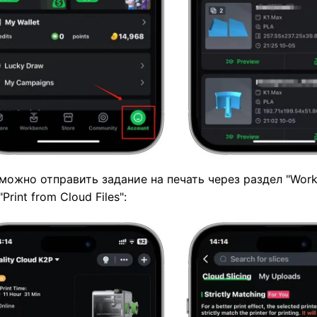
можно отправить задание на печать через раздел "Work
Print from Cloud Files":