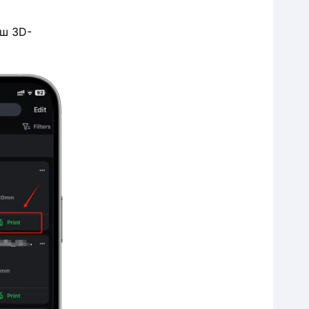
Различия между
аш 3D-
локальной и облачной
печатью