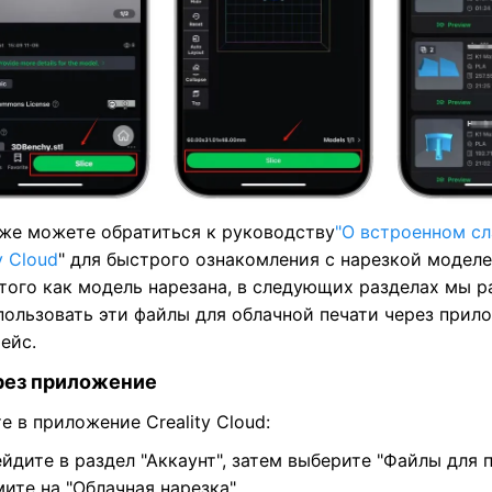
же можете обратиться к руководству
"О встроенном с
y Cloud
" для быстрого ознакомления с нарезкой моделе
того как модель нарезана, в следующих разделах мы р
пользовать эти файлы для облачной печати через прило
ейс.
ерез приложение
е в приложение Creality Cloud:
йдите в раздел "Аккаунт", затем выберите "Файлы для п
ите на "Облачная нарезка"