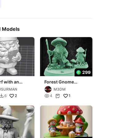
d Models
299
f with an
Forest Gnome
e/гном с
Wizard
USURMAN
M3DM
ном
2

1
6
4

