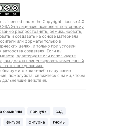
k is licensed under the Copyright License 4.0.
C-SA Эта лицензия позволяет повторному
ованию распространять, ремикшировать,
овать и создавать на основе материала
осители или форматы только в
рческих целях, и только при условии
я авторства создателя. Если вы
ываете, адаптируете или используете
л, вы должны лицензировать измененный
л на тех же условиях.
 обнаружите какое-либо нарушение
ния, пожалуйста, свяжитесь с нами, чтобы
ь дальнейшие действия.
е обезьяны
причуды
сад
фигура
фигурка
гномы