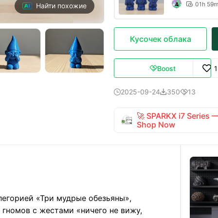
01h 59

Найти похожие
Кусочек облака
Boost

2025-09-24
350
13



🚀 SPARKX i7 Series
Shop Now
легорией «Три мудрые обезьяны»,
 гномов с жестами «ничего не вижу,