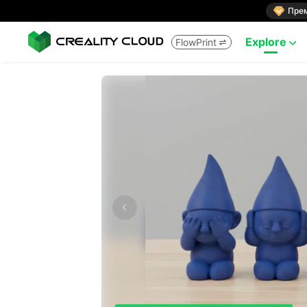

Пре
Explore
FlowPrint

