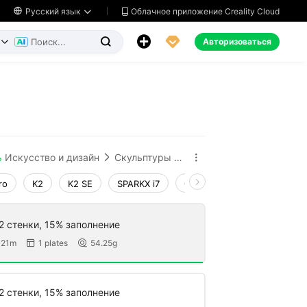
Облачное приложение Creality Cloud

Русский язык




Авторизоваться


ь
Искусство и дизайн
Скульптуры и произведения искусства


ro
K2
K2 SE
SPARKX i7
Creality Hi
Ender-3 V4
2 стенки, 15% заполнение
 21m
1 plates
54.25g


2 стенки, 15% заполнение