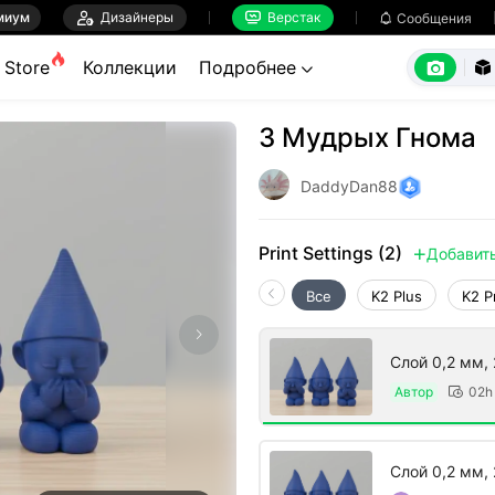
миум

Дизайнеры
Верстак

Сообщения



Store
Коллекции
Подробнее


3 Мудрых Гнома
DaddyDan88
Print Settings (2)
Добавит

Все
K2 Plus
K2 P
Слой 0,2 мм, 
Автор
02h

Слой 0,2 мм, 