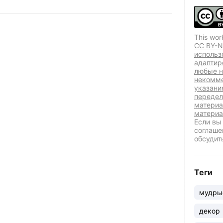
This wor
CC BY-N
использ
адаптир
любые н
некомме
указани
передел
материа
материа
Если вы
соглаше
обсудит
Теги
мудры
декор