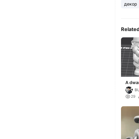
декор
Relate
A dwar
iPhon
B
айфо

29