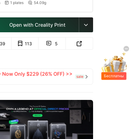
m
1 plates
54.09g


Open with Creality Print

139
113
5


 — Now Only $229 (26% OFF) >>
Бесплатны
sale

е подарки