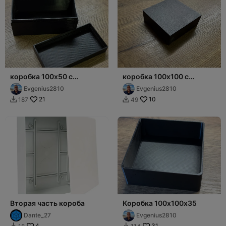
коробка 100х50 с
коробка 100х100 с
крышкой
крышкой
Evgenius2810
Evgenius2810
21
10
187
49


Вторая часть короба
Коробка 100х100х35
Dante_27
Evgenius2810
4
31