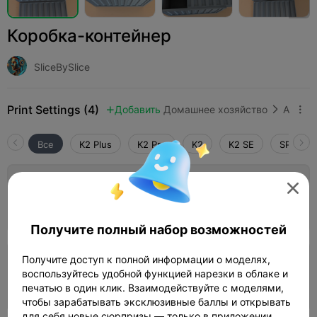
Коробка-контейнер
SliceBySlice
Print Settings (4)
Добавить
Домашнее хозяйство
Аксессуары для бытовой техники



Все
K2 Plus
K2 Pro
K2
K2 SE
SPARKX 
1.0


Слой 0,2 мм, 2 стенки, 15% заполнения
Автор
09h 40m
1 plates
196.97g



Получите полный набор возможностей
Получите доступ к полной информации о моделях,
0.2mm layer, 2 walls, 15% infill
воспользуйтесь удобной функцией нарезки в облаке и
08h 30m
1 plates
86.95g



печатью в один клик. Взаимодействуйте с моделями,
чтобы зарабатывать эксклюзивные баллы и открывать
для себя новые сюрпризы — только в приложении