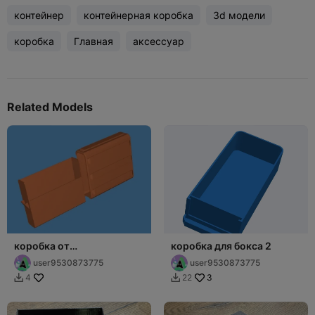
контейнер
контейнерная коробка
3d модели
коробка
Главная
аксессуар
Related Models
коробка от
коробка для бокса 2
вертекального бокса
user9530873775
user9530873775
3
4
22

