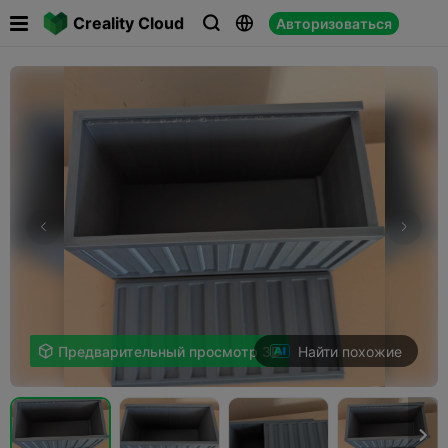

Creality Cloud
Авторизоваться



Найти похожие

Предварительный просмотр 3D
