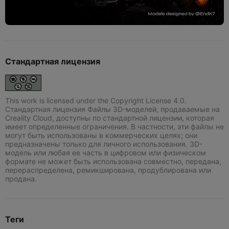
Стандартная лицензия
This work is licensed under the Copyright License 4.0.
Стандартная лицензия Файлы 3D-моделей, продаваемые на
Creality Cloud, доступны по стандартной лицензии, которая
имеет определенные ограничения. В частности, эти файлы не
могут быть использованы в коммерческих целях; они
предназначены только для личного использования. 3D-
модель или любая ее часть в цифровом или физическом
формате не может быть использована совместно, передана,
перераспределена, ремикширована, продублирована или
продана.
Теги