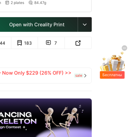
m
2 plates
84.47g


Open with Creality Print

144
183
7


 — Now Only $229 (26% OFF) >>
Бесплатны
sale

е подарки