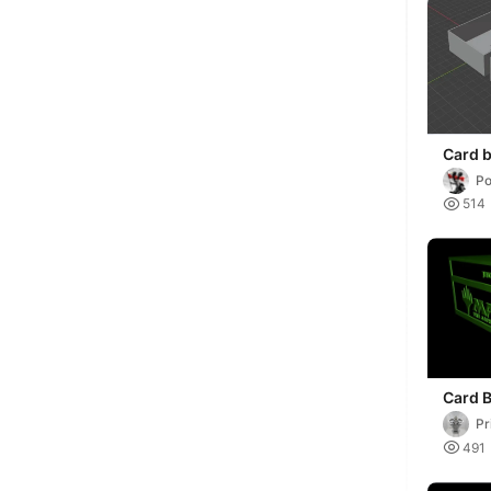
Card 
Po

514
Card B
- 150 
Pr
(Topl
Au

491