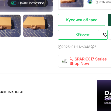
02h 20

Найти похожие
Кусочек облака

Boost

2025-01-11
348
5



🚀 SPARKX i7 Series
Shop Now
альных карт