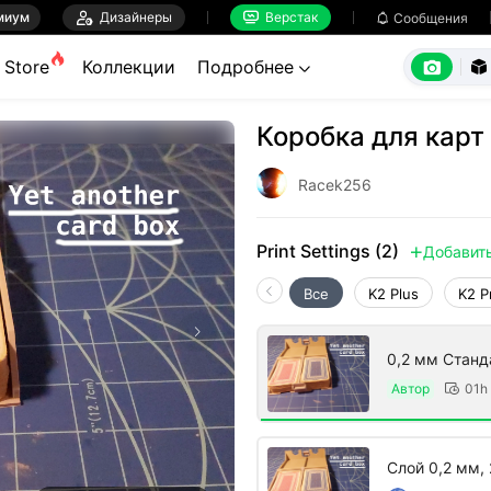
миум

Дизайнеры
Верстак

Сообщения



Store
Коллекции
Подробнее


Коробка для карт
Racek256
Print Settings (2)
Добавит

Все
K2 Plus
K2 P
0,2 мм Стан
Автор
01h

Слой 0,2 мм, 