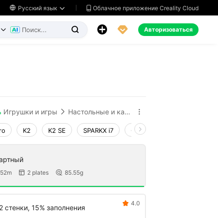
Облачное приложение Creality Cloud

Русский язык




Авторизоваться


ь
Игрушки и игры
Настольные и карточные игры


ro
K2
K2 SE
SPARKX i7
Creality Hi
Ender-3 V4
дартный
 52m
2 plates
85.55g


4.0

2 стенки, 15% заполнения