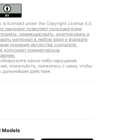
k is licensed under the Copyright License 4.0.
та лицензия позволяет пользователям
транять, ремикшировать, адаптировать и
овать материал в любом виде и формате
овии указания авторства создателя.
я допускает коммерческое
ование.
 обнаружите какое-либо нарушение
ния, пожалуйста, свяжитесь с нами, чтобы
ь дальнейшие действия.
d Models