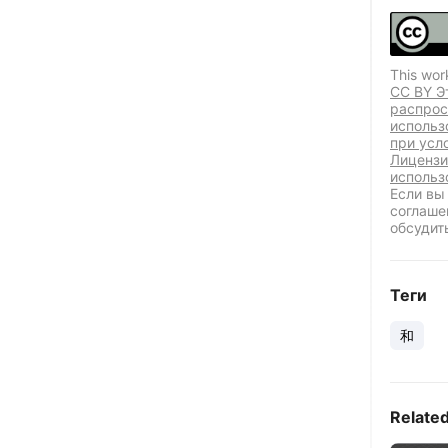
This wor
CC BY Э
распрос
использ
при усл
Лицензи
использ
Если вы
соглаше
обсудит
Теги
和
Relate