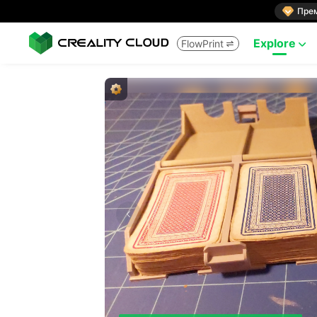

Пре
Explore
FlowPrint

