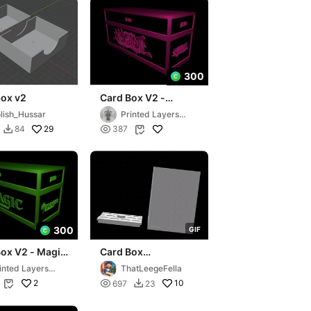
300
box v2
Card Box V2 -
Yugioh - 150 Cards
lish_Hussar
Printed Layers
(Topload)
Aus
29

84
387


300
G
I
F
ox V2 - Magic
Card Box
Cards
(Magic/Pokémon/et
inted Layers
ThatLeegeFella
oad)
c.)
s
2

10
697
23

