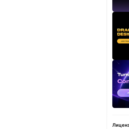
Лиценз