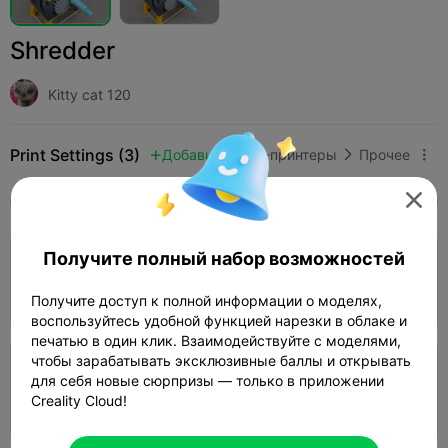
Shredder
Kitty cat 120
Print Settings (3)
Добавить
3D-принтеры
Прочее




Все
K2 Plus
K2 Pro
K2
K2 SE
SPARKX 
5.0

Получите полный набор возможностей
0.2mm layer, 2 walls, 15% infill
08h 29m
3 plates
169.53g



Получите доступ к полной информации о моделях,
воспользуйтесь удобной функцией нарезки в облаке и
печатью в один клик. Взаимодействуйте с моделями,
чтобы зарабатывать эксклюзивные баллы и открывать
0.2mm layer, 2 walls, 15% infill
для себя новые сюрпризы — только в приложении
Creality Cloud!
2 plates
