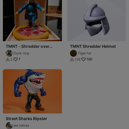
TMNT - Shredder over
TMNT Shredder Helmet
Pizza / Shredder sur une
Dyrk-org
Tiger1ar
Pizza
7
190
2
158


Street Sharks Ripster
lee lomas