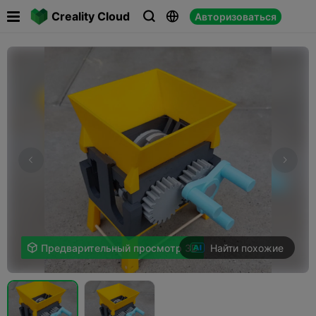

Creality Cloud
Авторизоваться



Найти похожие

Предварительный просмотр 3D