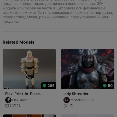
предназначены только для личного использования. 3D-
модель или любая ее часть в цифровом или физическом
формате не может быть использована совместно, передана,
перераспределена, ремикширована, продублирована или
продана.
Related Models
295
50
Flexi Print-in-Place
lady Shredder
Shredder
FlexiTown
models 3D 305
15
3

