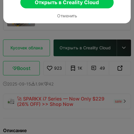
Открыть в Creality Cloud
0.2mm layer, 2 walls, 15% infill
Отменить
07h 10m
1 plates
172.35g



Кусочек облака
Открыть в Creality Cloud

Boost
923
1K
49



2025-09-15
1.9K
42



🚀 SPARKX i7 Series — Now Only $229
sale

(26% OFF) >> Shop Now
Описание