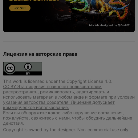
Лицензия на авторские права
This work is licensed under the Copyright License 4.0.
CC BY Эта лицензия позволяет пользователям
распространять, ремикшировать, адаптировать и
использовать материал в любом виде и формате при условии
указания авторства создателя. Лицензия допускает
коммерческое использование.
Если вы обнаружите какое-либо нарушение соглашения,
пожалуйста, свяжитесь с нами, чтобы обсудить дальнейшие
действия.
Copyright is owned by the designer. Non-commercial use only.