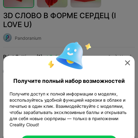
3D СЛОВО В ФОРМЕ СЕРДЕЦ (I
LOVE U)
Pandoranium
Print Settings (1)
Добавить
Искусство и дизайн
Цифровое искусство




Все
Ender-3 V3 Plus
Получите полный набор возможностей
0.2mm layer, 3 walls, 10 infill
Получите доступ к полной информации о моделях,
03h 07m
1 plates
125.09g
воспользуйтесь удобной функцией нарезки в облаке и



печатью в один клик. Взаимодействуйте с моделями,
чтобы зарабатывать эксклюзивные баллы и открывать
100
для себя новые сюрпризы — только в приложении

Creality Cloud!