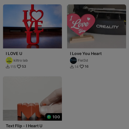
I LOVE U
I Love You Heart
kiltro lab
Fiel3d
53
16
115
14


100
Text Flip - I Heart U