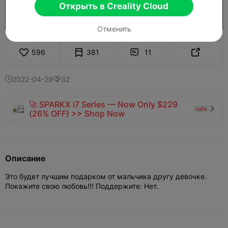
Открыть в Creality Cloud
$7.99/Month
US$0.99
Открыть больше моделей
Покупка

Отменить
596
381
11


2022-04-29
32


🚀 SPARKX i7 Series — Now Only $229
sale

(26% OFF) >> Shop Now
Описание
Это будет лучшим подарком от мальчика другу девочке.
Покажите свою любовь!!! Поддержите: Нет.