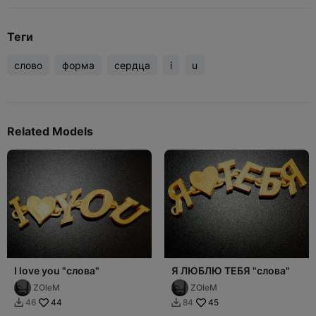
Теги
слово
форма
сердца
i
u
Related Models
I love you "слова"
Я ЛЮБЛЮ ТЕБЯ "слова"
ZOleM
ZOleM
44
45
46
84

