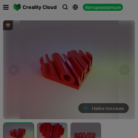

Creality Cloud
Авторизоваться




Найти похожие