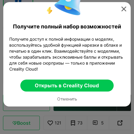

Рассечение кауза
Получите полный набор возможностей
userstl
Получите доступ к полной информации о моделях,
воспользуйтесь удобной функцией нарезки в облаке и
Print Settings
Добавить
Миниатюры
Персонажи и существа



печатью в один клик. Взаимодействуйте с моделями,
чтобы зарабатывать эксклюзивные баллы и открывать
для себя новые сюрпризы — только в приложении
Добавить настройки печати

Creality Cloud!
Заработайте больше очков
Открыть в Creality Cloud
Отменить
Кусочек облака
Открыть в Creality Cloud

Boost
121
73
5


