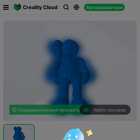

Creality Cloud
Авторизоваться



Найти похожие

Предварительный просмотр 3D