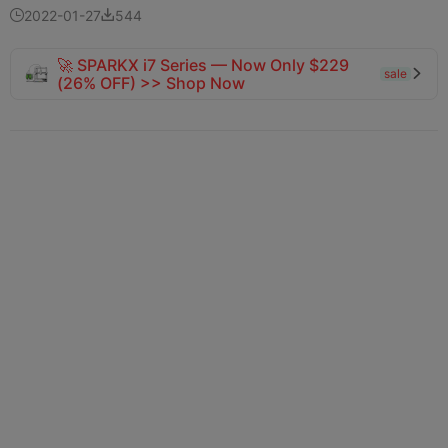
2022-01-27
544


🚀 SPARKX i7 Series — Now Only $229
sale

(26% OFF) >> Shop Now