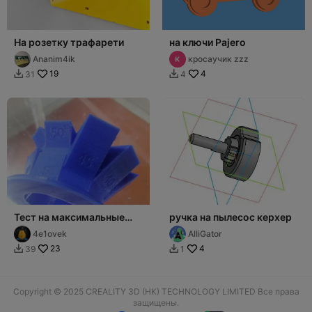
На розетку трафарети
на ключи Pajero
Ananim4ik
кросаучик zzz
19
4
31
4


Тест на максимальные
ручка на пылесос керхер
углы при печати без
4e1ovek
AlliGator
поддержек
23
4
39
1


Copyright © 2025 CREALITY 3D (HK) TECHNOLOGY LIMITED Все права
защищены.