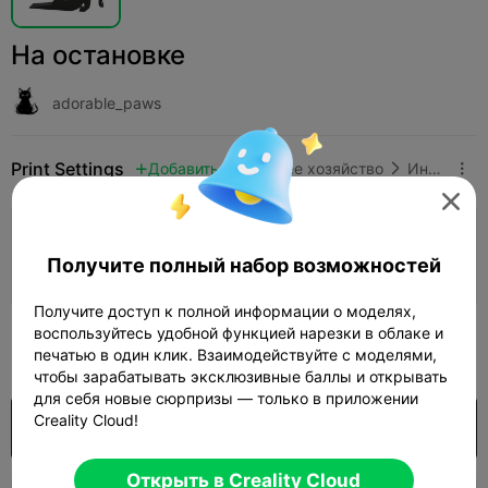
На остановке
adorable_paws
Print Settings
Добавить
Домашнее хозяйство
Инструменты и запчасти




Добавить настройки печати

Получите полный набор возможностей
Заработайте больше очков
Получите доступ к полной информации о моделях,
воспользуйтесь удобной функцией нарезки в облаке и
200

печатью в один клик. Взаимодействуйте с моделями,
чтобы зарабатывать эксклюзивные баллы и открывать
для себя новые сюрпризы — только в приложении
Creality Cloud!
Покупка
Открыть в Creality Cloud