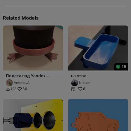
Related Models
15
Подста под Yandex
на стол
станцию Мини 2
AntonovA
Nixson
36
6
128

