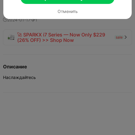
134
65


Отменить
2024-01-17
1


🚀 SPARKX i7 Series — Now Only $229
sale

(26% OFF) >> Shop Now
Описание
Наслаждайтесь