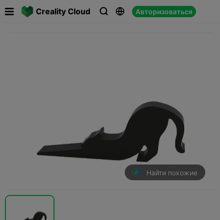

Creality Cloud
Авторизоваться



Найти похожие