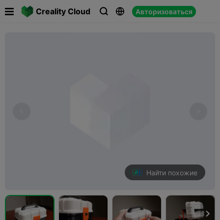

Creality Cloud
Авторизоваться



Найти похожие
