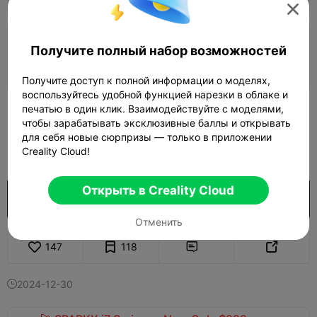

Слой 0,2 мм, 4 периметра, 15%
Получите полный набор возможностей
заполнения
Автор
02h 25m
2 plates
120.98g



Получите доступ к полной информации о моделях,
воспользуйтесь удобной функцией нарезки в облаке и
печатью в один клик. Взаимодействуйте с моделями,
Узнать больше

чтобы зарабатывать эксклюзивные баллы и открывать
для себя новые сюрпризы — только в приложении
700

Creality Cloud!
Открыть в Creality Cloud
Покупка
Отменить
147
118


2024-12-30
