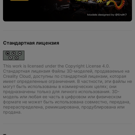
Стандартная лицензия
This work is licensed under the Copyright License 4.0.
Стандартная лицензия Файлы 3D-моделей, продаваемые на
Creality Cloud, доступны по стандартной лицензии, которая
имеет определенные ограничения. В частности, эти файлы не
могут быть использованы в коммерческих целях; они
предназначены только для личного использования. 3D-
модель или любая ее часть в цифровом или физическом
формате не может быть использована совместно, передана,
перераспределена, ремикширована, продублирована или
продана.