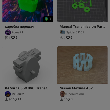
7
каробка передач
Manual Transmission Part
1.5 Of 2
RomaR1
Spider01101
5
6
1
9


KAMAZ 6350 8x8: Transfer
Nissan Maxima A32
case
Втулка Кулисы КПП
MrPaulM
Cheburekku
44
3
94
4

