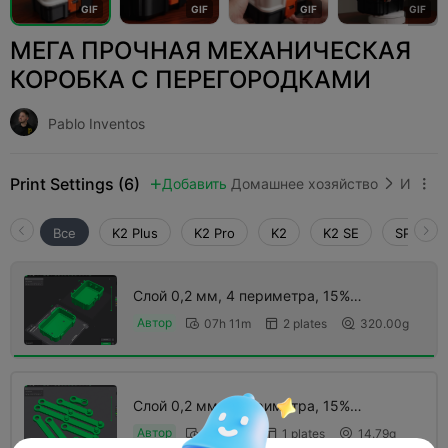
G
I
F
G
I
F
G
I
F
G
I
F
МЕГА ПРОЧНАЯ МЕХАНИЧЕСКАЯ
КОРОБКА С ПЕРЕГОРОДКАМИ
Pablo Inventos
Print Settings (6)
Добавить
Домашнее хозяйство
Инструменты и запчасти



Все
K2 Plus
K2 Pro
K2
K2 SE
SPARKX 
Слой 0,2 мм, 4 периметра, 15%
заполнения
Автор
07h 11m
2 plates
320.00g



Слой 0,2 мм, 4 периметра, 15%
заполнения
Автор
28m 18s
1 plates
14.79g


