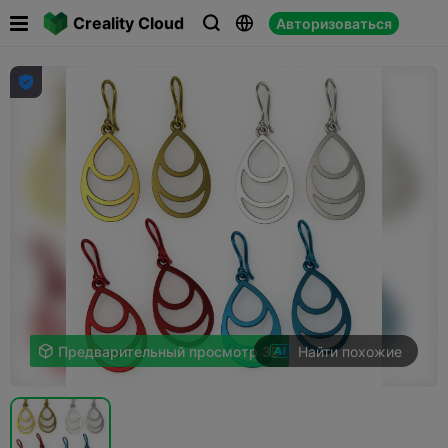

Creality Cloud
Авторизоваться




Найти похожие

Предварительный просмотр 3D