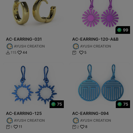
99
AC-EARRING-031
AC-EARRING-120-A&B
AYUSH CREATION
AYUSH CREATION
44
5
115


75
75
AC-EARRING-125
AC-EARRING-094
AYUSH CREATION
AYUSH CREATION
11
8
1
2

