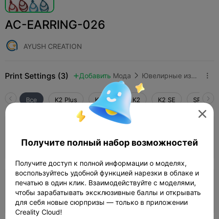
AC-EARRING-026
AYUSH CREATION
Print Settings (3)
Добавить
Мода
Ювелирные изделия и аксессуары



Все
K2 Plus
K2 Pro
K2
K2 SE
SPARKX 

4.0

0.2mm layer, 4 walls, 30% infill
Получите полный набор возможностей
0m 58s
1 plates
0.19g



Получите доступ к полной информации о моделях,
воспользуйтесь удобной функцией нарезки в облаке и
печатью в один клик. Взаимодействуйте с моделями,
0.08mm layer, 2 walls, 5 infill
чтобы зарабатывать эксклюзивные баллы и открывать
02m 43s
1 plates
0.28g



для себя новые сюрпризы — только в приложении
Creality Cloud!