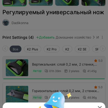
Регулируемый универсальный нож
Dadikonna
Print Settings (4)
Добавить
Домашнее хозяйство
Инструменты и запчасти



Все
K2 Plus
K2 Pro
K2
K2 SE
SPARKX 
5.0

Вертикальная: слой 0,2 мм, 2 стенки,
15% заполнение
Автор
01h 39m
2 plates
41.45g



5.0

Горизонтальная: слой 0,2 мм, 2 стенки,
15% заполнение
Автор
02h 14m
2 plates
48.96g



