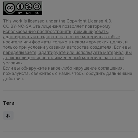
This work is licensed under the Copyright License 4.0.
CC BY-NC-SA Эта лицензия позволяет повторному
использованию распространять, ремикшировать,
адаптировать и создавать на основе материала любые
носители или форматы только в некоммерческих целях, и
только при условии указания авторства создателя. Если вы
переделываете, адаптируете или используете материал, вы
должны лицензировать измененный материал на тех же
условиях.
Если вы обнаружите какое-либо нарушение соглашения,
пожалуйста, свяжитесь с нами, чтобы обсудить дальнейшие
действия.
Теги
和