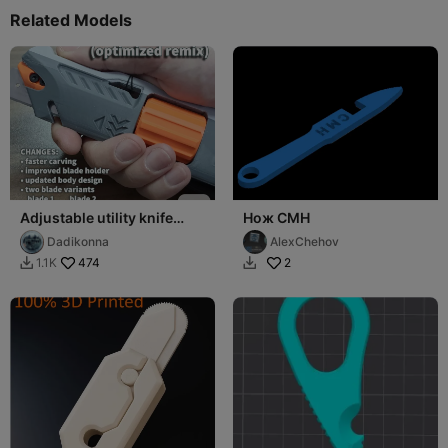
Related Models
Adjustable utility knife
Нож СМН
optimized remix
Dadikonna
AlexChehov
474
2
1.1K

