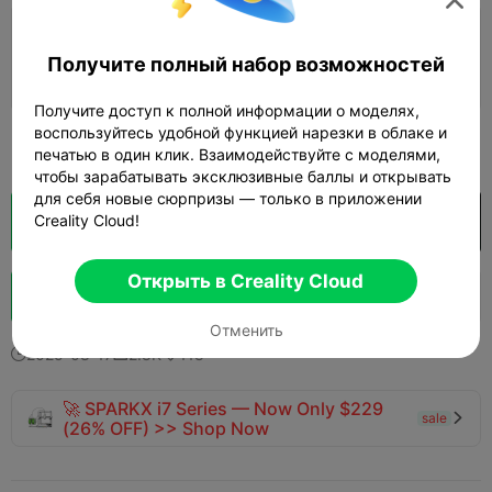
5.0

Слой 0,2 мм, 2 стенки, 15% заполнение
Получите полный набор возможностей
04h 40m
2 plates
77.22g



Получите доступ к полной информации о моделях,
воспользуйтесь удобной функцией нарезки в облаке и
Узнать больше

печатью в один клик. Взаимодействуйте с моделями,
чтобы зарабатывать эксклюзивные баллы и открывать
для себя новые сюрпризы — только в приложении
Creality Cloud!
Кусочек облака
Открыть в Creality Cloud

Открыть в Creality Cloud
Boost
1.5K
1.7K
89



Отменить
2025-08-17
2.8K
118



🚀 SPARKX i7 Series — Now Only $229
sale

(26% OFF) >> Shop Now