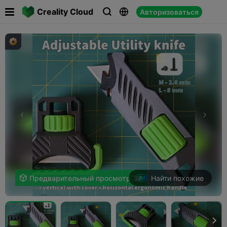

Creality Cloud
Авторизоваться



Найти похожие

Предварительный просмотр 3D
