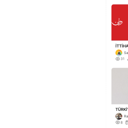
İTTİH
BAYR
Sa

31
TÜRKİ
WORL
Ra

8