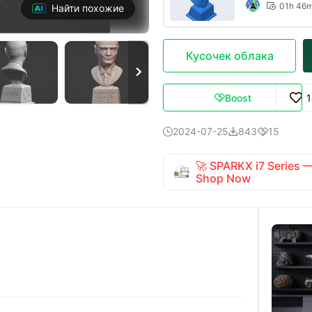
01h 46

Найти похожие
Кусочек облака

Boost

2024-07-25
843
15



🚀 SPARKX i7 Series
Shop Now