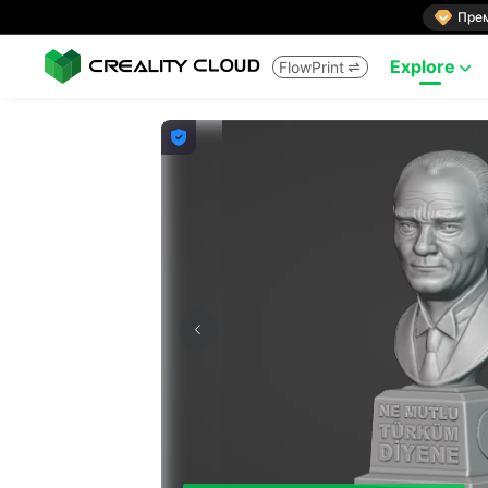

Пре
Explore
FlowPrint


