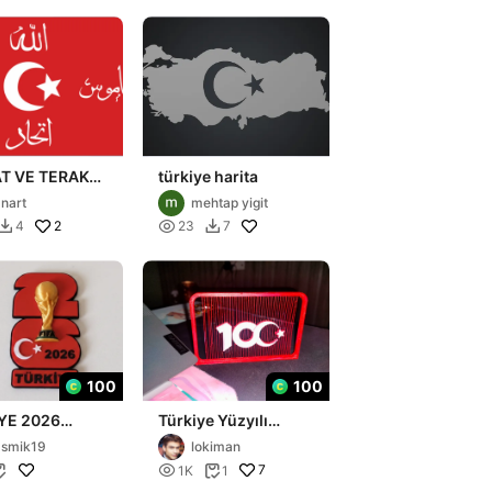
AT VE TERAKKİ
türkiye harita
AĞI
nart
mehtap yigit
2

4
23
7


100
100
YE 2026
Türkiye Yüzyılı
D CUP
String Art
smik19
lokiman

7
1K
1

