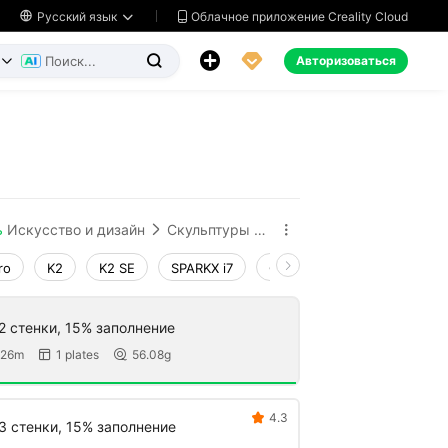
Облачное приложение Creality Cloud

Русский язык




Авторизоваться


ь
Искусство и дизайн
Скульптуры и произведения искусства


ro
K2
K2 SE
SPARKX i7
Creality Hi
Ender-3 V4
2 стенки, 15% заполнение
 26m
1 plates
56.08g


4.3

 3 стенки, 15% заполнение