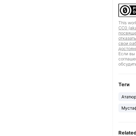
This wor
CC0 (ak
посвяще
отказат
свои ра
достоян
Если вы
соглаше
обсудит
Теги
Ататю
Муста
Relate