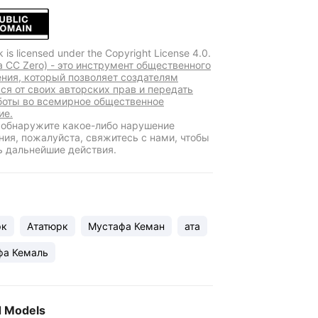
k is licensed under the Copyright License 4.0.
a CC Zero) - это инструмент общественного
ния, который позволяет создателям
ься от своих авторских прав и передать
боты во всемирное общественное
ие.
 обнаружите какое-либо нарушение
ния, пожалуйста, свяжитесь с нами, чтобы
ь дальнейшие действия.
рк
Ататюрк
Мустафа Кеман
ата
фа Кемаль
d Models