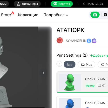
миум

Дизайнеры
Верстак

Сообщения



Store
Коллекции
Подробнее


АТАТЮРК
AYHANCELİK
Print Settings (2)
Добавит

Все
K2 Plus
K2 P
Слой 0,2 мм, 
Автор
01h

Слой 0,2 мм,