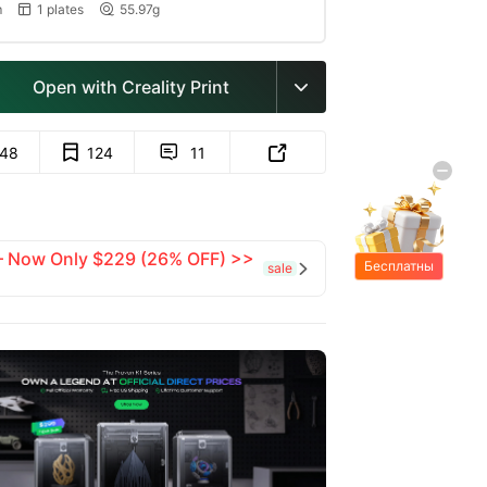
m
1 plates
55.97g


Open with Creality Print

148
124
11


 — Now Only $229 (26% OFF) >>
Бесплатны
sale

е подарки