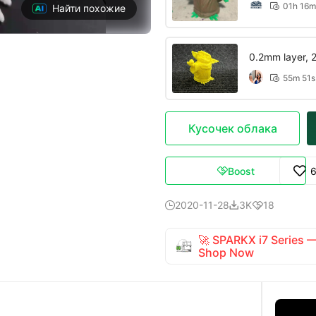
01h 16m

Найти похожие
0.2mm layer, 2 
55m 51s

Кусочек облака
Boost

2020-11-28
3K
18



🚀 SPARKX i7 Series
Shop Now