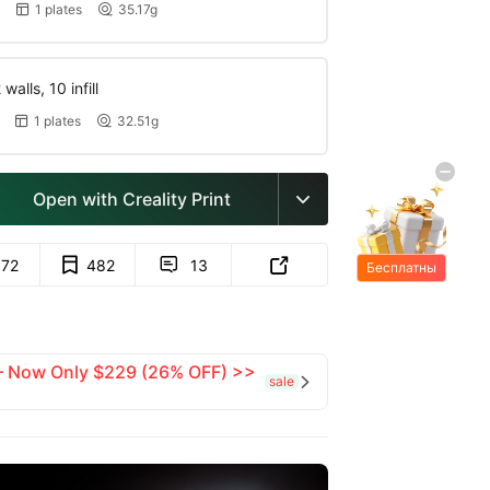
1 plates
35.17g


walls, 10 infill
1 plates
32.51g


Open with Creality Print

672
482
13


Бесплатны
е подарки
 — Now Only $229 (26% OFF) >>
sale
