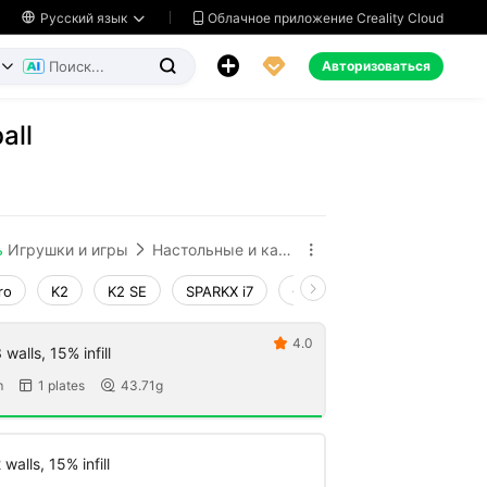
Облачное приложение Creality Cloud

Русский язык




Авторизоваться


all
ь
Игрушки и игры
Настольные и карточные игры


ro
K2
K2 SE
SPARKX i7
Creality Hi
Ender-3 V4
4.0

walls, 15% infill
m
1 plates
43.71g


walls, 15% infill