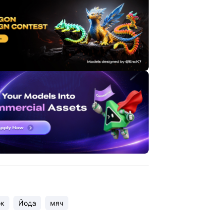
ок
Йода
мяч