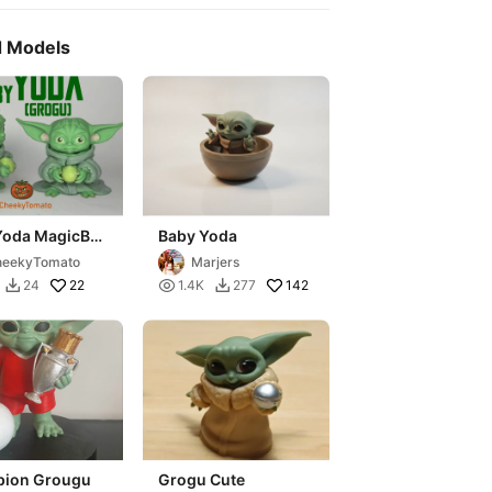
d Models
Yoda MagicBall
Baby Yoda
uddy
heekyTomato
Marjers
22

142
24
1.4K
277


ion Grougu
Grogu Cute