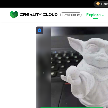

Пре
Explore
FlowPrint


