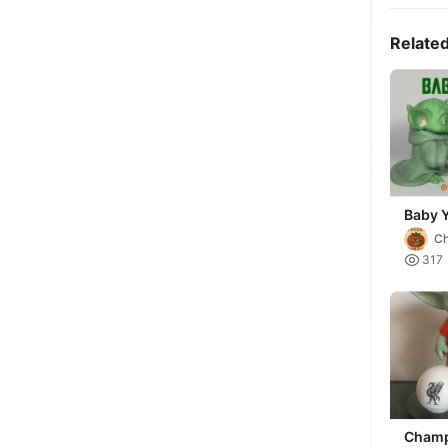
Relate
Baby 
DeskB
C

317
Champ