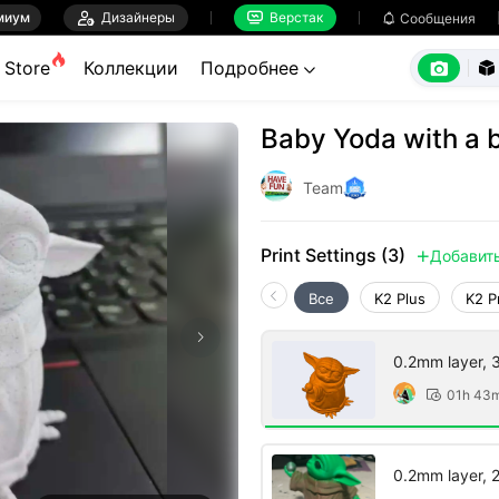
миум

Дизайнеры
Верстак

Сообщения



Store
Коллекции
Подробнее


Baby Yoda with a b
Team
Print Settings (3)
Добавит

Все
K2 Plus
K2 P
0.2mm layer, 3 
01h 43

0.2mm layer, 2 