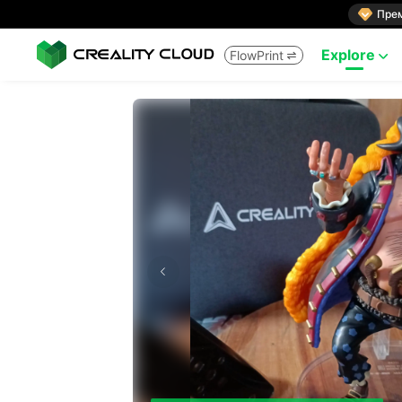

Пре
Explore
FlowPrint

