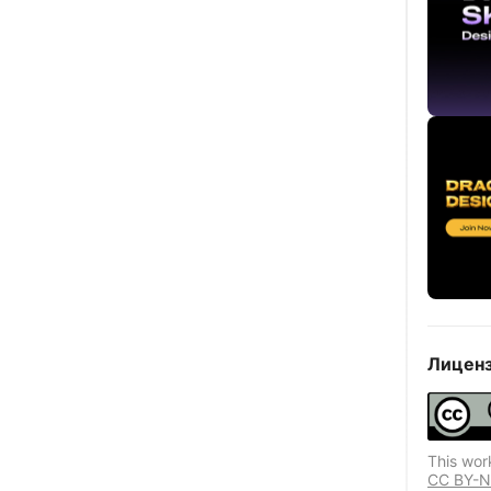
Лиценз
This wor
CC BY-N