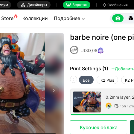
миум

Дизайнеры
Верстак

Сообщения



Store
Коллекции
Подробнее


barbe noire (one p
Jt3D_08
Print Settings (1)
Добавит

Все
K2 Plus
K2 P
0.2mm layer, 2 
15h 12m

Кусочек облака