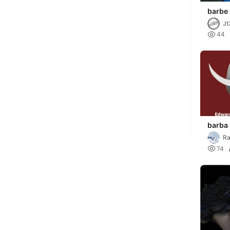
barbe 
Jt

44
barba
Ra

74