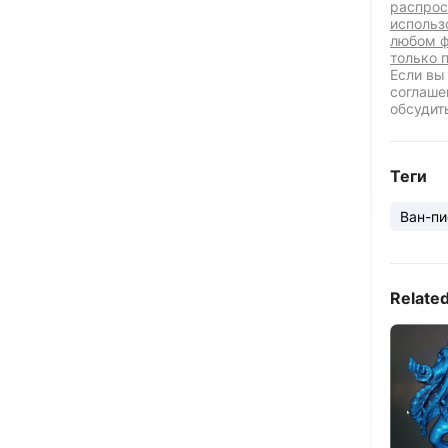
распрос
использ
любом ф
только 
Если вы
соглаше
обсудит
Теги
Ван-пи
Relate