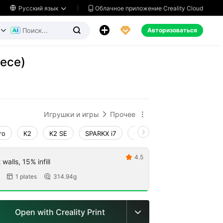
Облачное приложение Creality Cloud

Русский язык




Авторизоваться


iece)
ь
Игрушки и игры
Прочее


ro
K2
K2 SE
SPARKX i7
Creality Hi
Ender-3 V4
4.5

walls, 15% infill
1 plates
314.94g


Open with Creality Print
