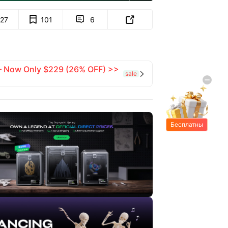
127
101
6


 — Now Only $229 (26% OFF) >>
sale

Бесплатны
е подарки