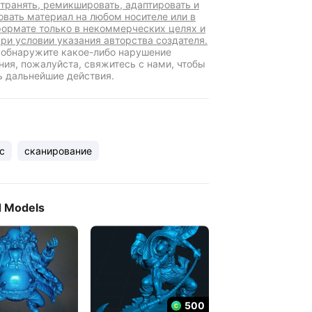
транять, ремикшировать, адаптировать и
овать материал на любом носителе или в
ормате только в некоммерческих целях и
при условии указания авторства создателя.
 обнаружите какое-либо нарушение
ния, пожалуйста, свяжитесь с нами, чтобы
ь дальнейшие действия.
с
сканирование
d Models
500