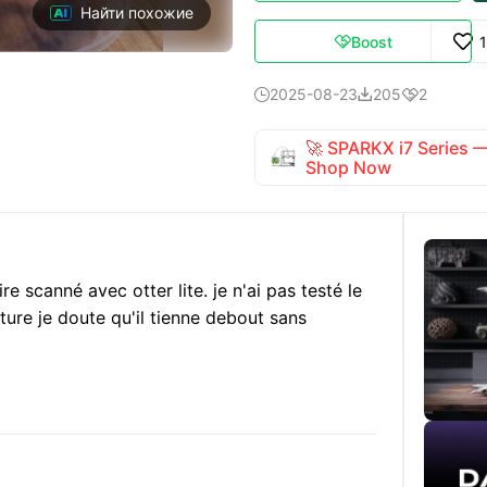
Найти похожие
Boost

2025-08-23
205
2



🚀 SPARKX i7 Series
Shop Now
re scanné avec otter lite. je n'ai pas testé le
ture je doute qu'il tienne debout sans