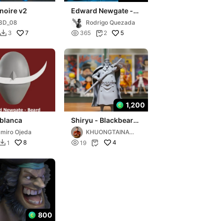
noire v2
Edward Newgate -
BarbaBlanca - One
3D_08
Rodrigo Quezada
Piece
7

5
3
365
2


1,200
 blanca
Shiryu - Blackbeard
Pirates - ONE PIECE
miro Ojeda
KHUONGTAINAN
G
8

4
1
19


800