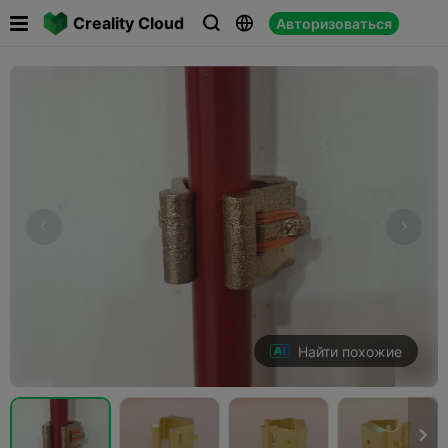

Creality Cloud
Авторизоваться



Найти похожие
