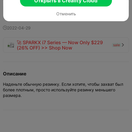
Открыть в Creality Cloud
139
36
1


Отменить
2022-04-29

🚀 SPARKX i7 Series — Now Only $229
sale

(26% OFF) >> Shop Now
Описание
Наденьте обычную резинку. Если хотите, чтобы захват был
более плотным, просто используйте резинку меньшего
размера.