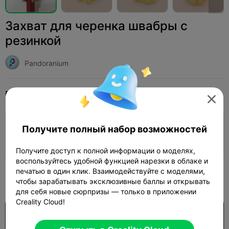
Захват для черенка швабры с
резинкой
Pandoranium
Print Settings
Добавить
Домашнее хозяйство
Инструменты и запчасти




Добавить настройки печати
Получите полный набор возможностей

Заработайте больше очков
Получите доступ к полной информации о моделях,
воспользуйтесь удобной функцией нарезки в облаке и
печатью в один клик. Взаимодействуйте с моделями,
300

чтобы зарабатывать эксклюзивные баллы и открывать
для себя новые сюрпризы — только в приложении
Creality Cloud!
Покупка