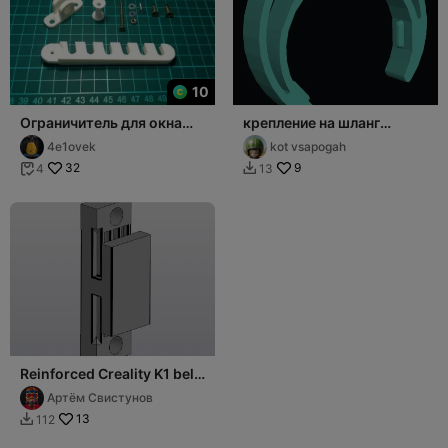
10
Ограничитель для окна
крепление на шланг
"Крокодил"
пылесоса thomas twin
4e1ovek
kot vsapogah
32
9
4
13


Reinforced Creality K1 belt
clip/Усиленный зажим для
Артём Свистунов
ремня
13
112
