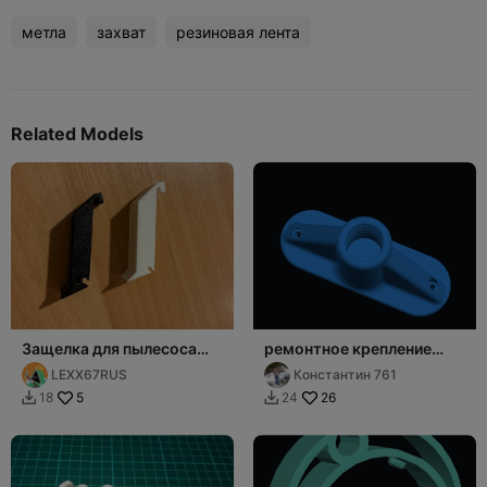
метла
захват
резиновая лента
Related Models
Защелка для пылесоса
ремонтное крепление
"Тайфун"
щетки с резьбой
LEXX67RUS
Константин 761
5
26
18
24

