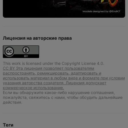
Лицензия на авторские права
This work is licensed under the Copyright License 4.0.
CC BY Эта лицензия позволяет пользователям
распространять, ремикшировать, адаптировать и
использовать материал в любом виде и формате при условии
указания авторства создателя. Лицензия допускает
коммерческое использование.
Если вы обнаружите какое-либо нарушение соглашения,
пожалуйста, свяжитесь с нами, чтобы обсудить дальнейшие
действия.
Теги