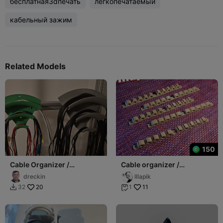
бесплатная3dпечать
легкопечатаемый
кабельный зажим
Related Models
150
Cable Organizer /
Cable organizer /
Органайзер для кабелей /
Органайзер для кабелей
dreckin
lllapik
Kabelorganizer
20
11
32
1

