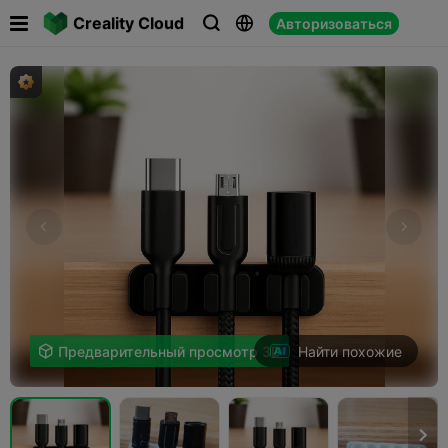

Creality Cloud
Авторизоваться



Найти похожие

Предварительный просмотр 3D
