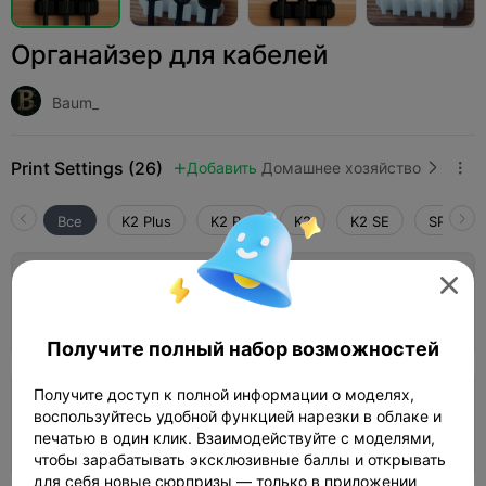
Органайзер для кабелей
Baum_
Print Settings (26)
Добавить
Домашнее хозяйство
Аксе



Все
K2 Plus
K2 Pro
K2
K2 SE
SPARKX 
5.0


Слой 0,16 мм, 2 стенки, 15% заполнения
Автор
15m 35s
1 plates
5.10g



Получите полный набор возможностей
4.5

Получите доступ к полной информации о моделях,
Слой 0,2 мм, 2 стенки, 15% заполнения
воспользуйтесь удобной функцией нарезки в облаке и
печатью в один клик. Взаимодействуйте с моделями,
14m 23s
1 plates
5.20g



чтобы зарабатывать эксклюзивные баллы и открывать
для себя новые сюрпризы — только в приложении