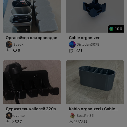
100
Органайзер для проводов
Cable organizer
Svetik
Dirtydan3078
6
1
1


Держатель кабелей 220в
Kablo organizeri / Cable
organizer
dvanto
BossPin35
7
25
12
96

