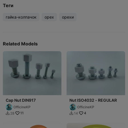
Теги
гайка-колпачок
орех
орехи
Related Models
Cap Nut DIN917
Nut ISO4032 - REGULAR
OfficineKP
OfficineKP
11
4
28
14

