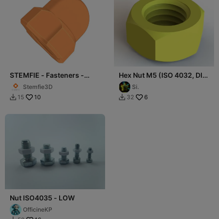
STEMFIE - Fasteners -
Hex Nut M5 (ISO 4032, DIN
Nuts - Threaded - Cap
934)
Stemfie3D
Si.
Nuts
10
6
15
32


Nut ISO4035 - LOW
OfficineKP