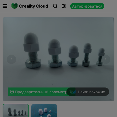

Creality Cloud
Авторизоваться



Найти похожие

Предварительный просмотр 3D