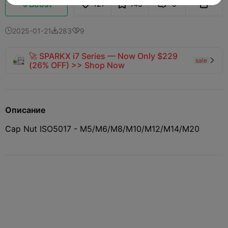
Boost
121
143
3



2025-01-21
283
9



🚀 SPARKX i7 Series — Now Only $229
sale

(26% OFF) >> Shop Now
Описание
Cap Nut ISO5017 - M5/M6/M8/M10/M12/M14/M20