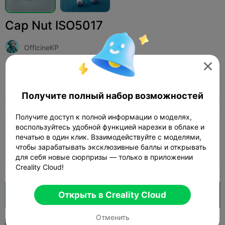
Cap Nut ISO5017
OfficineKP

Print Settings (1)
Добавить
Домашнее хозяйство
Инструменты и запчасти



Получите полный набор возможностей
Все
K2 Plus
K2 Pro
K2
K2 SE
SPARKX 
Получите доступ к полной информации о моделях,
воспользуйтесь удобной функцией нарезки в облаке и
0.2mm layer, 3 walls, 15% infill
печатью в один клик. Взаимодействуйте с моделями,
чтобы зарабатывать эксклюзивные баллы и открывать
01h 02m
1 plates
24.48g



для себя новые сюрпризы — только в приложении
Creality Cloud!
Открыть в Creality Cloud
Кусочек облака
Открыть в Creality Cloud

Отменить