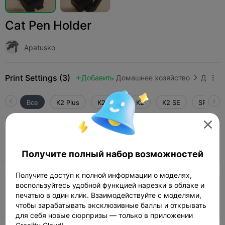
Cat Pen Holder
Apatusko
Print Settings (3)
Добавить
Домашнее хозяйство
Домашний декор и украшения



Все
K2 Plus
K2 Pro
K2
K2 SE
SPARKX 

0.2mm layer, 2 walls, 15% infill
01h 38m
1 plates
50.23g



Получите полный набор возможностей
Получите доступ к полной информации о моделях,
воспользуйтесь удобной функцией нарезки в облаке и
0.2mm layer, 2 walls, 15% infill
печатью в один клик. Взаимодействуйте с моделями,
01h 16m
1 plates
53.71g



чтобы зарабатывать эксклюзивные баллы и открывать
для себя новые сюрпризы — только в приложении