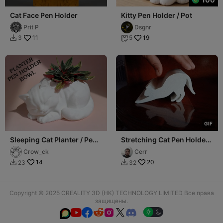
Cat Face Pen Holder
Kitty Pen Holder / Pot
Prit P
Dsgnr
11
19
3
5


G
I
F
Sleeping Cat Planter / Pen
Stretching Cat Pen Holder
Holder
- Print in Place (No
Crow_ck
Cerr
Support)
14
20
23
32


Copyright © 2025 CREALITY 3D (HK) TECHNOLOGY LIMITED Все права
защищены.





