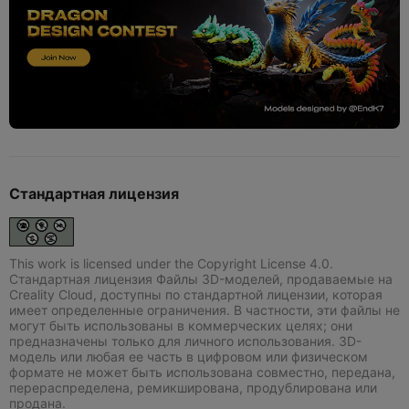
Стандартная лицензия
This work is licensed under the Copyright License 4.0.
Стандартная лицензия Файлы 3D-моделей, продаваемые на
Creality Cloud, доступны по стандартной лицензии, которая
имеет определенные ограничения. В частности, эти файлы не
могут быть использованы в коммерческих целях; они
предназначены только для личного использования. 3D-
модель или любая ее часть в цифровом или физическом
формате не может быть использована совместно, передана,
перераспределена, ремикширована, продублирована или
продана.