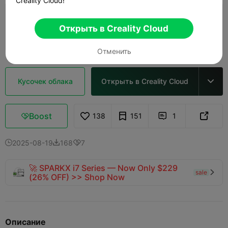
Creality Cloud!
5.0

0.2mm layer, 2 walls, 15% infill
Открыть в Creality Cloud
01h 49m
1 plates
53.43g



Отменить
Кусочек облака
Открыть в Creality Cloud

Boost
138
151
1



2025-08-19
168
7



🚀 SPARKX i7 Series — Now Only $229
sale

(26% OFF) >> Shop Now
Описание