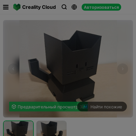

Creality Cloud
Авторизоваться



Найти похожие

Предварительный просмотр 3D