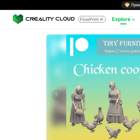

Пре
Explore
FlowPrint

