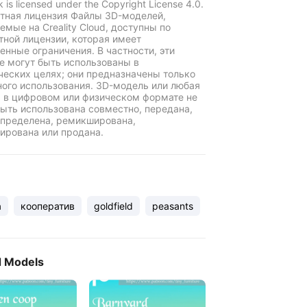
k is licensed under the Copyright License 4.0.
тная лицензия Файлы 3D-моделей,
емые на Creality Cloud, доступны по
тной лицензии, которая имеет
енные ограничения. В частности, эти
е могут быть использованы в
еских целях; они предназначены только
ного использования. 3D-модель или любая
ь в цифровом или физическом формате не
ыть использована совместно, передана,
пределена, ремикширована,
ирована или продана.
а
кооператив
goldfield
peasants
d Models