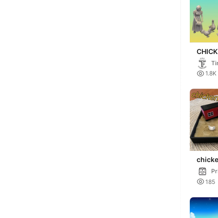
CHIC
(GOLD
Ti
PEAS

1.8K
chick
sandb
Pr

185