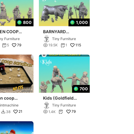
800
1,000
KEN COOP
BARNYARD
FIELD
(GOLDFIELD
ny Furniture
Tiny Furniture
ANTS)
PEASANTS)
79

115
5
19.5K
1


700
en coop
Kids (Goldfield
ox
Peasants)
intmachine
Tiny Furniture
21

79
38
1.4K

