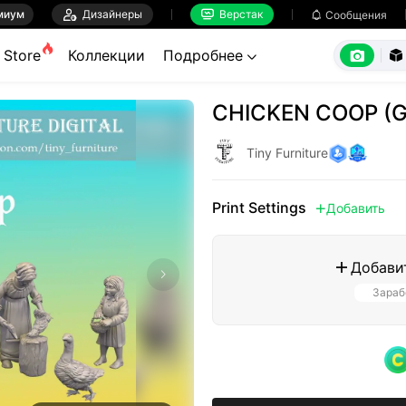
миум

Дизайнеры
Верстак

Сообщения



Store
Коллекции
Подробнее


CHICKEN COOP (
Tiny Furniture
Print Settings
Добавить

Добави

Зараб