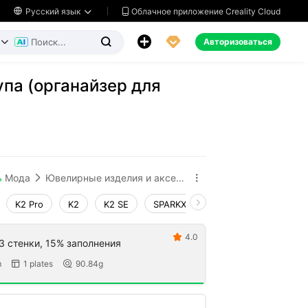
Облачное приложение Creality Cloud

Русский язык




Авторизоваться


па (органайзер для
ь
Мода
Ювелирные изделия и аксессуары


K2 Pro
K2
K2 SE
SPARKX i7
Creality Hi
End
4.0

 3 стенки, 15% заполнения
m
1 plates
90.84g

