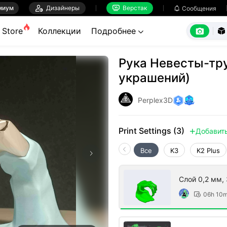
миум

Дизайнеры
Верстак

Сообщения



Store
Коллекции
Подробнее


Рука Невесты-тру
украшений)
Perplex3D
Print Settings (3)
Добавит

Все
K3
K2 Plus
Слой 0,2 мм,
06h 10
