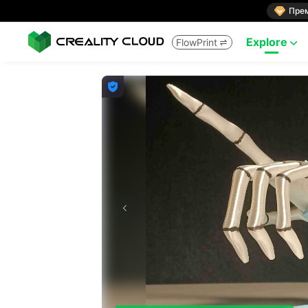

Пре
Explore
FlowPrint


