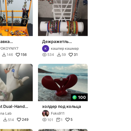
авка
Дежражетль
айзер для
бижутерии
POKOYNIY7
кашпер кашмар
их украшений
156

31
146
534
59


100
nt Dual-Hand
холдер под кольца
ry Holder
na Lab
Foks911
249

5
K
514
101
1

