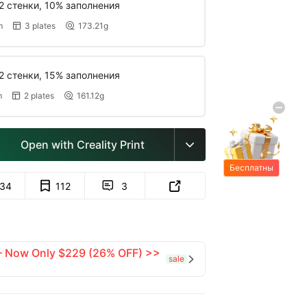
2 стенки, 10% заполнения
m
3 plates
173.21g


2 стенки, 15% заполнения
m
2 plates
161.12g


Open with Creality Print

Бесплатны
е подарки
134
112
3


 — Now Only $229 (26% OFF) >>
sale
