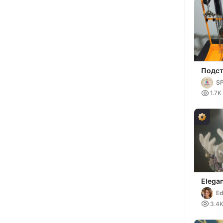
Подст
орган
S
женск

1.7K
Elega
Jewel
Ed

3.4