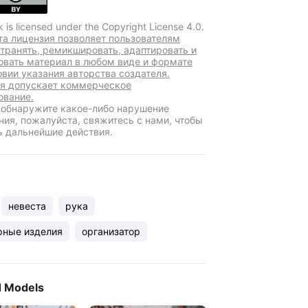
k is licensed under the Copyright License 4.0.
та лицензия позволяет пользователям
транять, ремикшировать, адаптировать и
овать материал в любом виде и формате
овии указания авторства создателя.
я допускает коммерческое
ование.
 обнаружите какое-либо нарушение
ния, пожалуйста, свяжитесь с нами, чтобы
ь дальнейшие действия.
невеста
рука
рные изделия
организатор
d Models