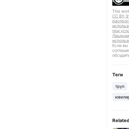
This wor
CC BY Э
распрос
использ
при усл
Лицензи
использ
Если вы
соглаше
обсудит
Теги
труп
ювели
Relate