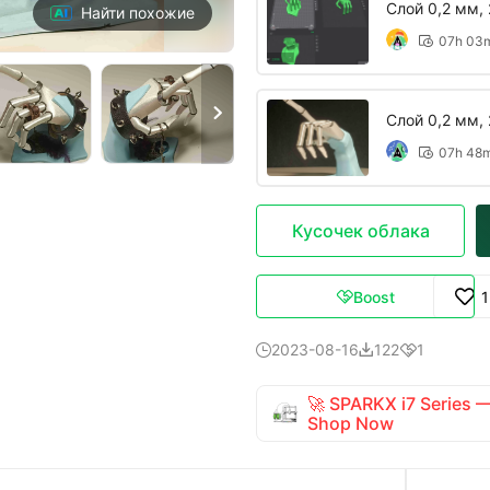
Слой 0,2 мм, 
Найти похожие
07h 03


Слой 0,2 мм, 
07h 48

Кусочек облака
Boost

2023-08-16
122
1



🚀 SPARKX i7 Series
Shop Now