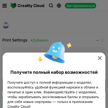

Creality Cloud
Авторизоваться



Print Settings
Добавить
--


Добавить настройки печати


Заработайте больше очков
Получите полный набор возможностей
Получите доступ к полной информации о моделях,
Открыть в Creality Cloud
воспользуйтесь удобной функцией нарезки в облаке и
печатью в один клик. Взаимодействуйте с моделями,
чтобы зарабатывать эксклюзивные баллы и открывать
Boost
для себя новые сюрпризы — только в приложении



Creality Cloud!