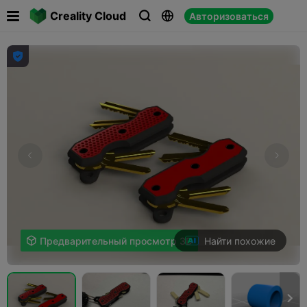

Creality Cloud
Авторизоваться




Найти похожие

Предварительный просмотр 3D
