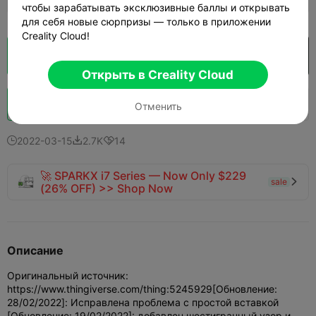
чтобы зарабатывать эксклюзивные баллы и открывать
для себя новые сюрпризы — только в приложении
Creality Cloud!
Кусочек облака
Открыть в Creality Cloud

Открыть в Creality Cloud
Boost
848
945
5



Отменить
2022-03-15
2.7K
14



🚀 SPARKX i7 Series — Now Only $229
sale

(26% OFF) >> Shop Now
Описание
Оригинальный источник:
https://www.thingiverse.com/thing:5245929
[Обновление:
28/02/2022]: Исправлена проблема с простой вставкой
[Обновление: 19/02/2022]: добавлен шестигранный узор и