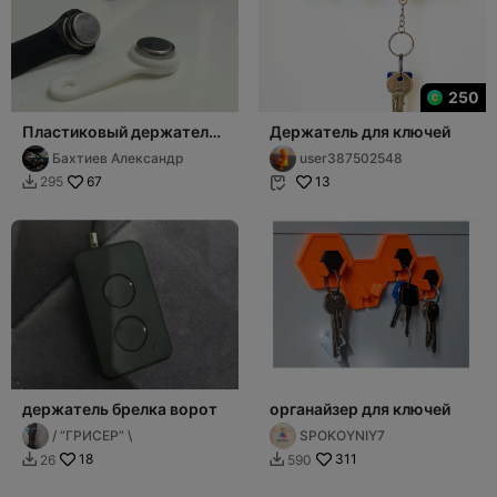
250
Пластиковый держатель
Держатель для ключей
магнитного ключа (Touch
Бахтиев Александр
user387502548
Memory )
67
13
295


держатель брелка ворот
органайзер для ключей
/ “‪ГРИСЕР‬” \
SPOKOYNIY7
18
311
26
590

