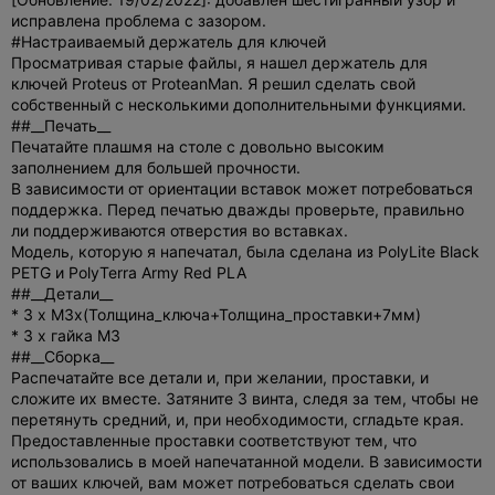
исправлена проблема с зазором.
#Настраиваемый держатель для ключей
Просматривая старые файлы, я нашел держатель для
ключей Proteus от ProteanMan. Я решил сделать свой
собственный с несколькими дополнительными функциями.
##__Печать__
Печатайте плашмя на столе с довольно высоким
заполнением для большей прочности.
В зависимости от ориентации вставок может потребоваться
поддержка. Перед печатью дважды проверьте, правильно
ли поддерживаются отверстия во вставках.
Модель, которую я напечатал, была сделана из PolyLite Black
PETG и PolyTerra Army Red PLA
##__Детали__
* 3 x M3x(Толщина_ключа+Толщина_проставки+7мм)
* 3 x гайка M3
##__Сборка__
Распечатайте все детали и, при желании, проставки, и
сложите их вместе. Затяните 3 винта, следя за тем, чтобы не
перетянуть средний, и, при необходимости, сгладьте края.
Предоставленные проставки соответствуют тем, что
использовались в моей напечатанной модели. В зависимости
от ваших ключей, вам может потребоваться сделать свои