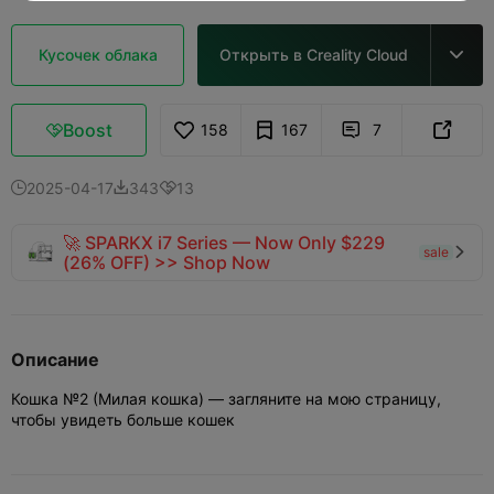
Кусочек облака
Открыть в Creality Cloud

Boost
158
167
7



2025-04-17
343
13



🚀 SPARKX i7 Series — Now Only $229
sale

(26% OFF) >> Shop Now
Описание
Кошка №2 (Милая кошка) — загляните на мою страницу,
чтобы увидеть больше кошек