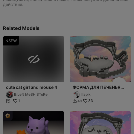
действия.
Related Models
NSFW

cute cat girl and mouse 4
ФОРМА ДЛЯ ПЕЧЕНЬЯ
МИЛЫЕ КОТЯТА / CAT
BiLeN MeSH SToRe
lllapik
COOKIES №1
1
33
49

