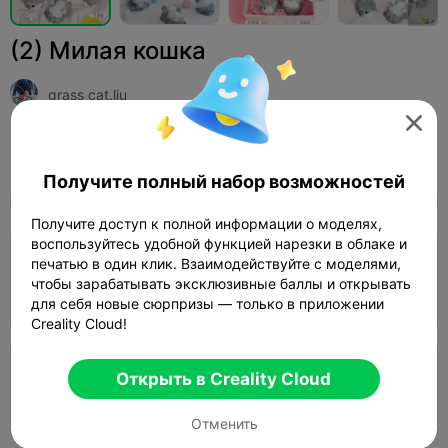
(2) Милая кошка
grass cat.liu

Print Settings (2)
Добавить
Миниатюры
Персонажи и существа



Получите полный набор возможностей
Все
K2 Plus
K2 Pro
K2
K2 SE
SPARKX 
Получите доступ к полной информации о моделях,
воспользуйтесь удобной функцией нарезки в облаке и
4.0

печатью в один клик. Взаимодействуйте с моделями,
Слой 0,2 мм, 2 стенки, 15% заполнения
чтобы зарабатывать эксклюзивные баллы и открывать
20m 33s
1 plates
6.31g



для себя новые сюрпризы — только в приложении
Creality Cloud!
Слой 0,2 мм, 2 стенки, 15% заполнения
Открыть в Creality Cloud
21m 39s
1 plates
6.26g



Отменить