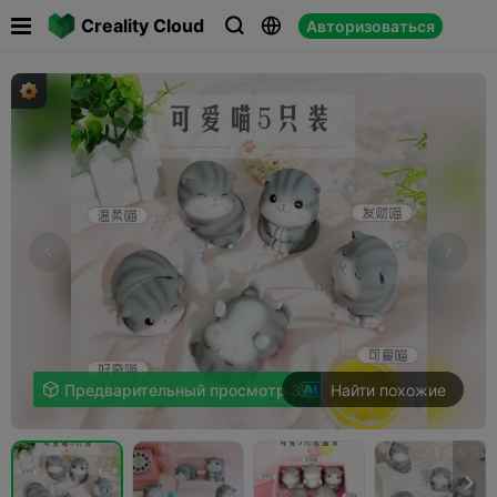

Creality Cloud
Авторизоваться



Найти похожие

Предварительный просмотр 3D
