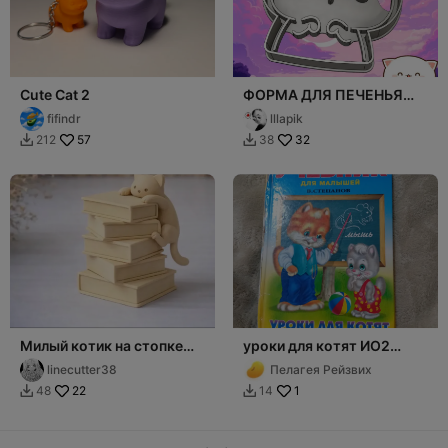
Cute Cat 2
ФОРМА ДЛЯ ПЕЧЕНЬЯ
МИЛЫЕ КОТЯТА / CAT
fifindr
lllapik
COOKIES №17
57
32
212
38


Милый котик на стопке
уроки для котят ИО2
книг — фигурка
ПЕРЕМЕНКА Ч УОРОЛСО!
linecutter38
Пелагея Рейзвих
22
1
48
14

