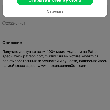
Открыть в Creality Cloud
136
22


Отменить
2022-04-01

Описание
Получите доступ ко всем 400+ моим моделям на Patreon
здесь! www.patreon.com/m3dm
Если вы хотите научиться
лепить собственных персонажей и существ, подписывайтесь
на мой класс здесь! www.patreon.com/m3dmlearn