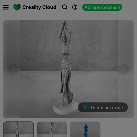

Creality Cloud
Авторизоваться



Найти похожие