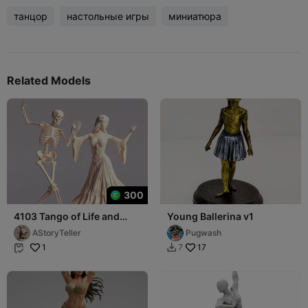
танцор
настольные игры
миниатюра
Related Models
300
4103 Tango of Life and
Young Ballerina v1
Death 3D-Printed Ivory-
AStoryTeller
Pugwash
Style STL DND
1
17
7

