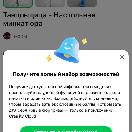
Танцовщица - Настольная
миниатюра
M3DM
Print Settings
Добавить
Миниатюры
Персонажи и существа




Добавить настройки печати
Получите полный набор возможностей

Заработайте больше очков
Получите доступ к полной информации о моделях,
воспользуйтесь удобной функцией нарезки в облаке и
печатью в один клик. Взаимодействуйте с моделями,
100

чтобы зарабатывать эксклюзивные баллы и открывать
для себя новые сюрпризы — только в приложении
Creality Cloud!
Покупка