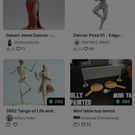
Desert Jewel Dancer –
Dancer Pose 01 - Edge
Royal Sands Collectible
Design
3DModellerblr
FANTASY_PRINT
Figurine
11
49
25
53


250
300
3892 Tango of Life and
Mini table top tennis
Death 3D-Printed
AStoryTeller
Emanuel Chmielowski
Minimalist Statues
23
5

