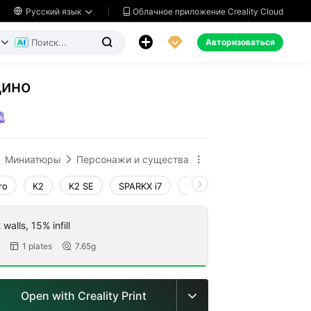
Облачное приложение Creality Cloud

Русский язык




Авторизоваться


дино
ь
Миниатюры
Персонажи и существа


ro
K2
K2 SE
SPARKX i7
Creality Hi
Ender-3 V4
walls, 15% infill
1 plates
7.65g


Open with Creality Print
