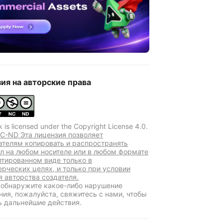
ия на авторские права
k is licensed under the Copyright License 4.0.
C-ND Эта лицензия позволяет
ателям копировать и распространять
л на любом носителе или в любом формате
птированном виде только в
рческих целях, и только при условии
я авторства создателя.
 обнаружите какое-либо нарушение
ния, пожалуйста, свяжитесь с нами, чтобы
ь дальнейшие действия.