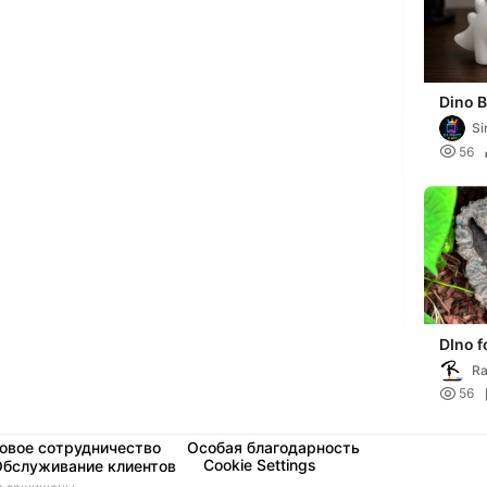
Dino 
Si

56
DIno f
Ra
De

56
овое сотрудничество
Особая благодарность
Cookie Settings
Обслуживание клиентов