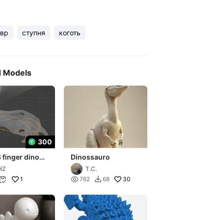
авр
ступня
коготь
d Models
300
 finger dino
Dinossauro
HZ
T.C.
1

30
762
68

