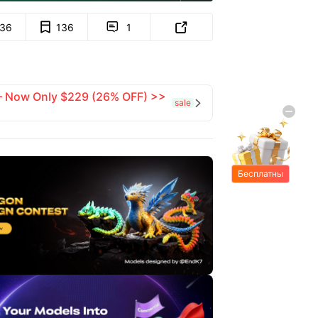
136
136
1


 — Now Only $229 (26% OFF) >>
sale

Бесплатны
е подарки