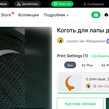
миум

Дизайнеры
Верстак

Сообщения



Store
Коллекции
Подробнее


Коготь для лапы 
Jayden Van Wijngaarden
Print Settings (1)
Добавит

Все
K2 Plus
K2 P
0.2mm layer, 2 
26m 27s

Кусочек облака