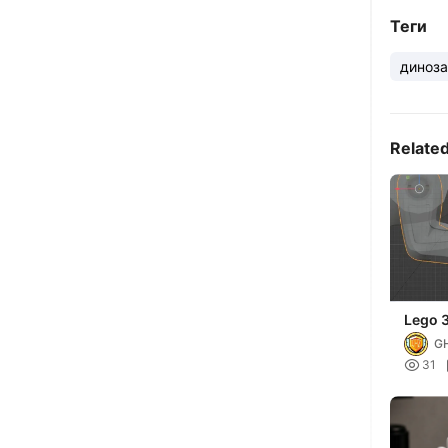
Теги
диноз
Relate
Lego 3
hand
G

31