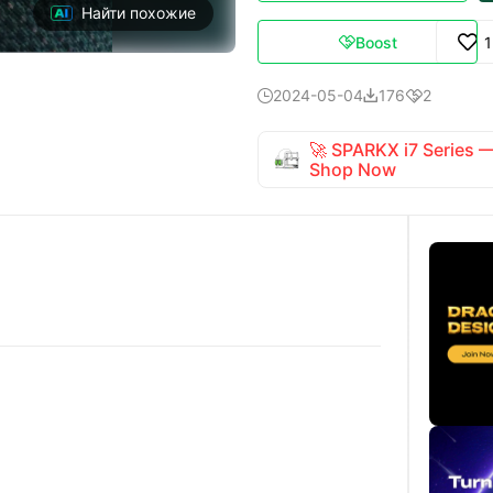
Найти похожие
Boost

2024-05-04
176
2



🚀 SPARKX i7 Series
Shop Now