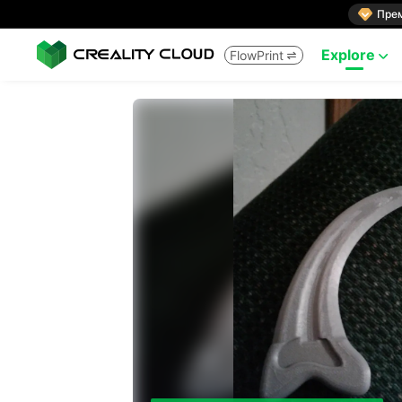

Пре
Explore
FlowPrint

