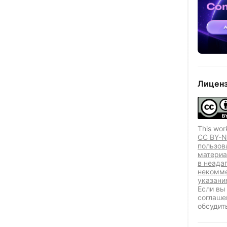
Лиценз
This wor
CC BY-N
пользов
материа
в неада
некомме
указани
Если вы
соглаше
обсудит