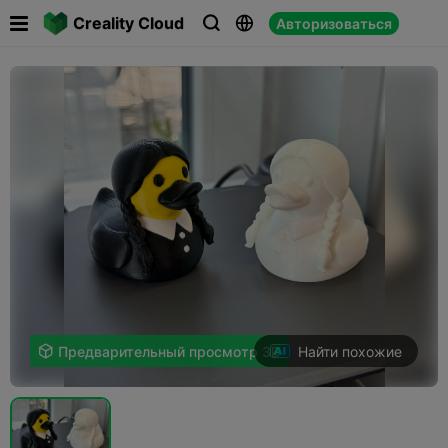

Creality Cloud
Авторизоваться



Найти похожие

Предварительный просмотр 3D