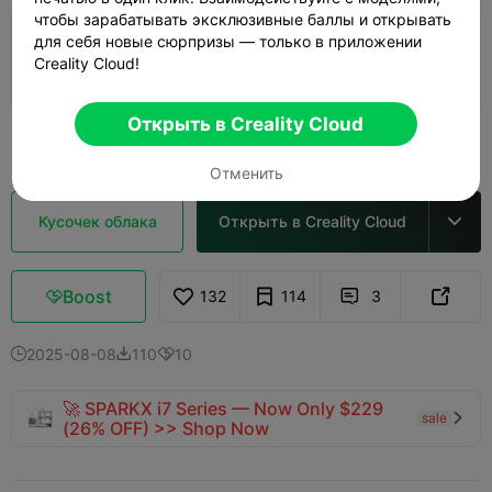
чтобы зарабатывать эксклюзивные баллы и открывать
0.16mm layer, 2 walls, 20% infill
для себя новые сюрпризы — только в приложении
Creality Cloud!
01h 17m
1 plates
31.35g



Открыть в Creality Cloud
Узнать больше

Отменить
Кусочек облака
Открыть в Creality Cloud

Boost
132
114
3



2025-08-08
110
10



🚀 SPARKX i7 Series — Now Only $229
sale

(26% OFF) >> Shop Now