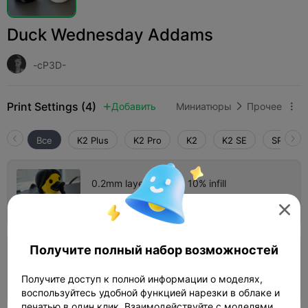
Duck Wednesday Addams
-cP3D-
Print Settings (4)
Добавить
Миниатюры
Прочее



Все
K2 Plus
K2 Pro
K2
K2 SE
SPARKX 
0.2mm layer, 2 walls, 10% infill
Автор
09h 48m
1 plates
214.20g




Получите полный набор возможностей
0.2mm layer, 2 walls, 10% infill
Автор
Получите доступ к полной информации о моделях,
51m 45s
1 plates
24.51g



воспользуйтесь удобной функцией нарезки в облаке и
печатью в один клик. Взаимодействуйте с моделями,