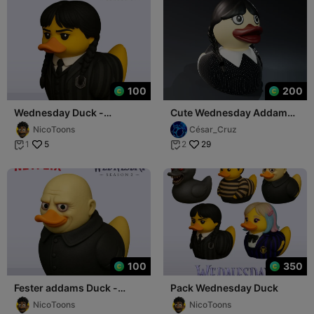
100
200
Wednesday Duck -
Cute Wednesday Addams
Wednesday season 2
Rubber Duck
NicoToons
César_Cruz
5
29
1
2


100
350
Fester addams Duck -
Pack Wednesday Duck
Wednesday season 2
NicoToons
NicoToons