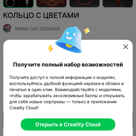
КОЛЬЦО С ЦВЕТАМИ
IMRAN CAD DESIGNER
Print Settings
Добавить
Мода
Ювелирные изделия и аксессуары




Получите полный набор возможностей
Добавить настройки печати

Заработайте больше очков
Получите доступ к полной информации о моделях,
воспользуйтесь удобной функцией нарезки в облаке и
печатью в один клик. Взаимодействуйте с моделями,
150
чтобы зарабатывать эксклюзивные баллы и открывать

для себя новые сюрпризы — только в приложении
Creality Cloud!
Покупка
Открыть в Creality Cloud