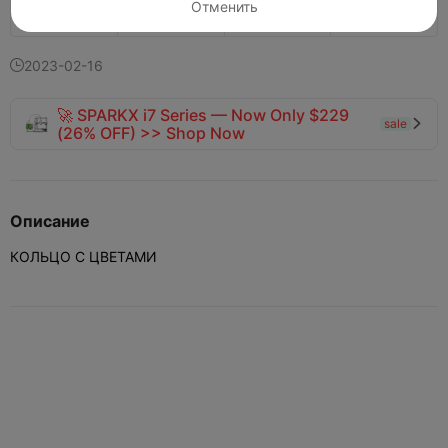
Отменить
121
77


2023-02-16

🚀 SPARKX i7 Series — Now Only $229
sale

(26% OFF) >> Shop Now
Описание
КОЛЬЦО С ЦВЕТАМИ