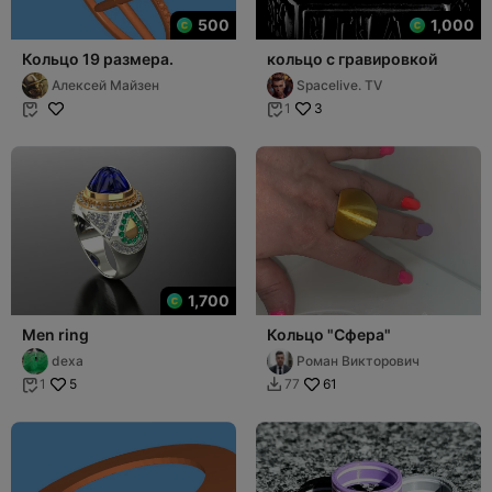
500
1,000
Кольцо 19 размера.
кольцо с гравировкой
Алексей Майзен
Spacelive. TV
3
1


1,700
Men ring
Кольцо "Сфера"
dexa
Роман Викторович
5
61
1
77

