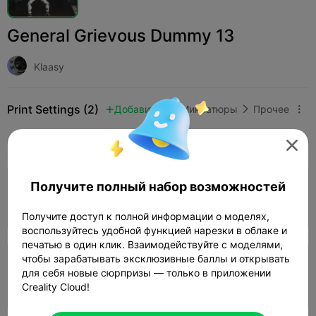
General Grievous Dummy 13
Klaasy
Print Settings (2)
Добавить
Миниатюры
Прочее



Все
K2 Plus
K2 Pro
K2
K2 SE
SPARKX 

Получите полный набор возможностей
0.2mm layer, 2 walls, 15% infill
07h 31m
1 plates
124.16g



Получите доступ к полной информации о моделях,
воспользуйтесь удобной функцией нарезки в облаке и
печатью в один клик. Взаимодействуйте с моделями,
чтобы зарабатывать эксклюзивные баллы и открывать
0.2mm layer, 2 walls, 15% infill
для себя новые сюрпризы — только в приложении
07h 35m
9 plates
120.86g



Creality Cloud!