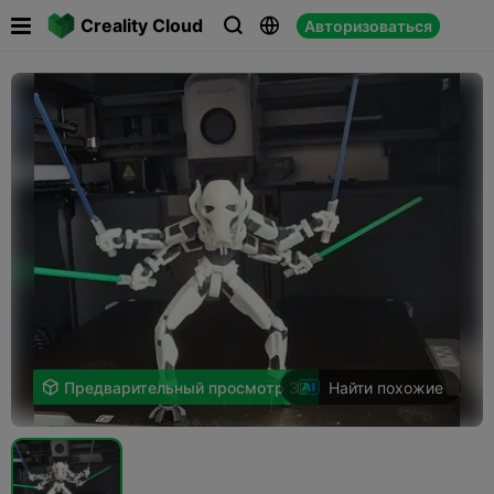

Creality Cloud
Авторизоваться



Найти похожие

Предварительный просмотр 3D