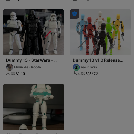

Dummy 13 - StarWars -
Dummy 13 v1.0 Release
Collection
version
Elwin de Groote
Vasichkin
18
737
66
4.5K

