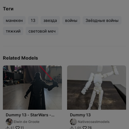
Теги
манекен
13
звезда
войны
Звёздные войны
тяжкий
световой меч
Related Models
Dummy 13 - StarWars -
Dummy 13
Darth Vader
Elwin de Groote
Nativecoastmodels
11
76
41
1.4K

