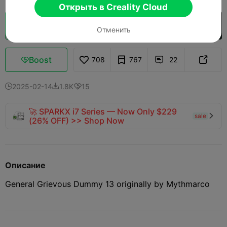
Открыть в Creality Cloud
Кусочек облака
Открыть в Creality Cloud

Отменить
Boost
708
767
22



2025-02-14
1.8K
15



🚀 SPARKX i7 Series — Now Only $229
sale

(26% OFF) >> Shop Now
Описание
General Grievous Dummy 13 originally by Mythmarco