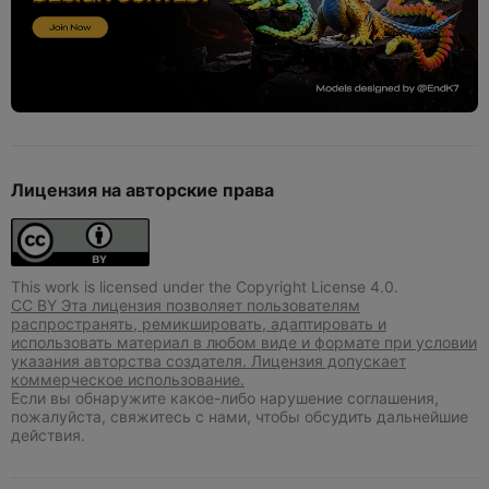
Лицензия на авторские права
This work is licensed under the Copyright License 4.0.
CC BY Эта лицензия позволяет пользователям
распространять, ремикшировать, адаптировать и
использовать материал в любом виде и формате при условии
указания авторства создателя. Лицензия допускает
коммерческое использование.
Если вы обнаружите какое-либо нарушение соглашения,
пожалуйста, свяжитесь с нами, чтобы обсудить дальнейшие
действия.