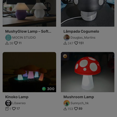
MushyGlow Lamp – Soft
Lâmpada Cogumelo
Light, Gentle Mood
MOCIN STUDIO
Douglas_Martins
11
151
26
247


300
Kinoko Lamp
Mushroom Lamp
L0awreo
Sunnych_hk
17
89
1
153

