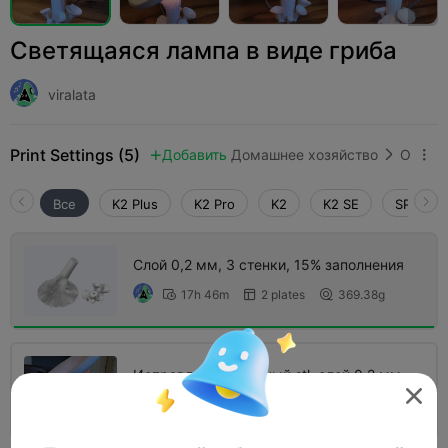
Светящаяся лампа в виде гриба
viralata
Print Settings (5)
Добавить
Домашнее хозяйство
Освещение и светильники



Все
K2 Plus
K2 Pro
K2
K2 SE
SPARKX 
Слой 0,2 мм, 3 стенки, 15% заполнения
17h 46m
2 plates
369.38g



Исправлен сломанный stl, слой 0,2 мм,
2 стенки, 15% заполнения

12h 34m
2 plates
324.42g


