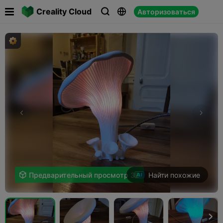

Creality Cloud
Авторизоваться



Найти похожие

Предварительный просмотр 3D
