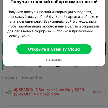
Получите полный набор возможностей
Слой 0,2 мм, 2 стенки, 15% заполнения
Получите доступ к полной информации о моделях,
13h 11m
3 plates
325.48g
воспользуйтесь удобной функцией нарезки в облаке и



печатью в один клик. Взаимодействуйте с моделями,
чтобы зарабатывать эксклюзивные баллы и открывать
Узнать больше
для себя новые сюрпризы — только в приложении

Creality Cloud!
Кусочек облака
Открыть в Creality Cloud
Открыть в Creality Cloud

Отменить
Boost
786
941
14



2024-11-26
1.4K
19



🚀 SPARKX i7 Series — Now Only $229
sale

(26% OFF) >> Shop Now