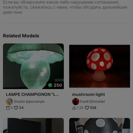
Если вы обнаружите какое-либо нарушение соглашения,
пожалуйста, свяжитесь с нами, чтобы обсудить дальнейшие
действия.
Related Models
250
LAMPE CHAMPIGNON "LE
mushroom light
BOLET BLANCHÂTRE" -
Studio Ippocampo
frank3Dmodel
MUSHROOM LAMP
34
558
5
1.2K

