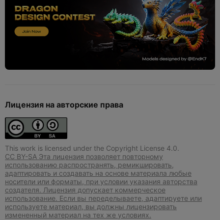
Лицензия на авторские права
This work is licensed under the Copyright License 4.0.
CC BY-SA Эта лицензия позволяет повторному
использованию распространять, ремикшировать,
адаптировать и создавать на основе материала любые
носители или форматы, при условии указания авторства
создателя. Лицензия допускает коммерческое
использование. Если вы переделываете, адаптируете или
используете материал, вы должны лицензировать
измененный материал на тех же условиях.