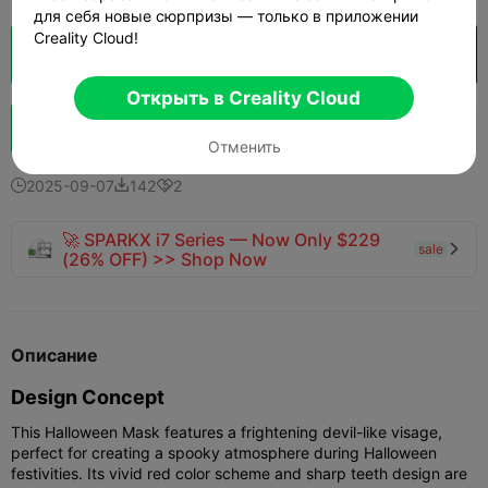
для себя новые сюрпризы — только в приложении
Creality Cloud!
Кусочек облака
Открыть в Creality Cloud

Открыть в Creality Cloud
Boost
137
93
2



Отменить
2025-09-07
142
2



🚀 SPARKX i7 Series — Now Only $229
sale

(26% OFF) >> Shop Now
Описание
Design Concept
This Halloween Mask features a frightening devil-like visage,
perfect for creating a spooky atmosphere during Halloween
festivities. Its vivid red color scheme and sharp teeth design are