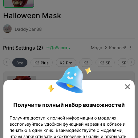
Halloween Mask
DaddyDan88
Print Settings (2)
Добавить
Мода
Косплей



Все
K2 Plus
K2 Pro
K2
K2 SE
SPARKX 
0.16mm layer, 2 walls, 15% infill

Автор
19h 07m
1 plates
142.38g



Получите полный набор возможностей
0.2mm layer, 2 walls, 15% infill
Получите доступ к полной информации о моделях,
воспользуйтесь удобной функцией нарезки в облаке и
15h 56m
1 plates
141.87g



печатью в один клик. Взаимодействуйте с моделями,
чтобы зарабатывать эксклюзивные баллы и открывать