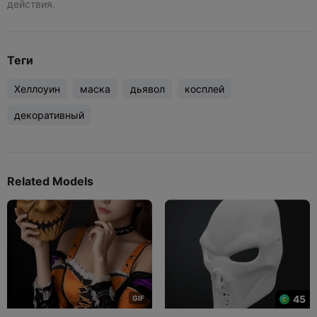
действия.
Теги
Хеллоуин
маска
дьявол
косплей
декоративный
Related Models
45
G
I
F