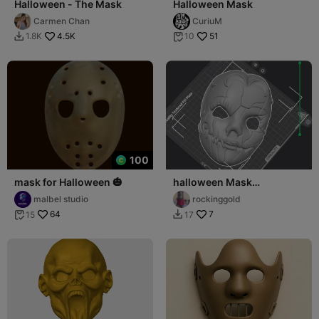
Halloween - The Mask
Halloween Mask
Carmen Chan
CuriuM
4.5K
51
1.8K
10


100
mask for Halloween 🎃
halloween Mask
Wednesday
malbel studio
rockinggold
64
7
15
17

