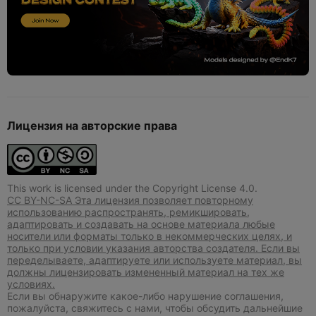
Лицензия на авторские права
This work is licensed under the Copyright License 4.0.
CC BY-NC-SA Эта лицензия позволяет повторному
использованию распространять, ремикшировать,
адаптировать и создавать на основе материала любые
носители или форматы только в некоммерческих целях, и
только при условии указания авторства создателя. Если вы
переделываете, адаптируете или используете материал, вы
должны лицензировать измененный материал на тех же
условиях.
Если вы обнаружите какое-либо нарушение соглашения,
пожалуйста, свяжитесь с нами, чтобы обсудить дальнейшие