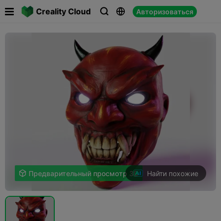

Creality Cloud
Авторизоваться



Найти похожие

Предварительный просмотр 3D