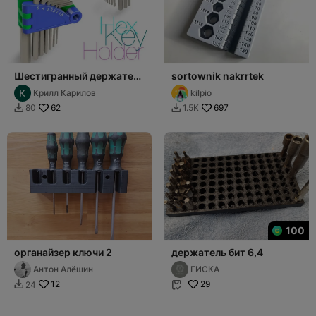
Шестигранный держатель
sortownik nakrrtek
- бабочка
Крилл Карилов
kilpio
62
697
80
1.5K


100
органайзер ключи 2
держатель бит 6,4
Антон Алёшин
ГИСКА
12
29
24

