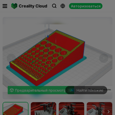

Creality Cloud
Авторизоваться



Найти похожие

Предварительный просмотр 3D
