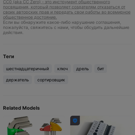
CC0 (aka CC Zero) - это инструмент общественного
посвящения, который позволяет создателям отказаться от
своих авторских прав и передать свои работы во всемирное
общественное достояние.
Если вы обнаружите какое-либо нарушение соглашения,
пожалуйста, свяжитесь с нами, чтобы обсудить дальнейшие
действия.
Теги
шестнадцатеричный
ключ
дрель
бит
держатель
сортировщик
Related Models
