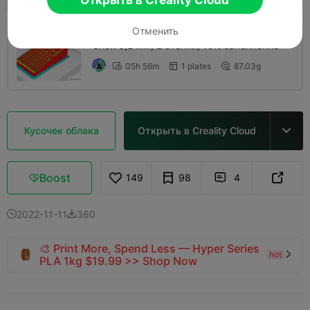
Отменить
Слой 0,2 мм, 2 стенки, 15% заполнение
05h 56m
1 plates
87.03g



Кусочек облака
Открыть в Creality Cloud

Boost
149
98
4



2022-11-11
360


🎨 Print More, Spend Less — Hyper Series
hot

PLA 1kg $19.99 >> Shop Now