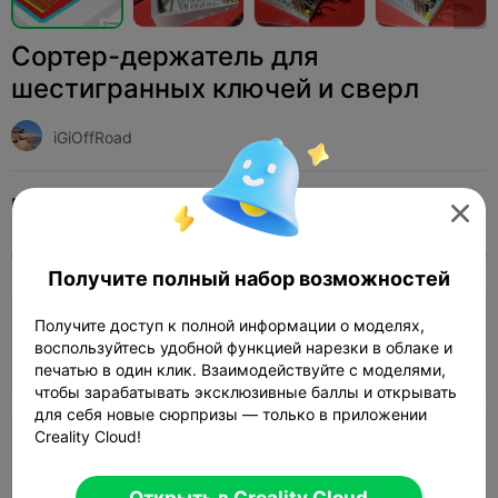
Сортер-держатель для
шестигранных ключей и сверл
iGiOffRoad
Print Settings (3)
Добавить
Домашнее хозяйство
Инструменты и запчасти




Все
K2 Plus
K2 Pro
K2
K2 SE
SPARKX 
Получите полный набор возможностей
Получите доступ к полной информации о моделях,
Слой 0,2 мм, 2 стенки, 15% заполнение
воспользуйтесь удобной функцией нарезки в облаке и
05h 22m
1 plates
88.36g



печатью в один клик. Взаимодействуйте с моделями,
чтобы зарабатывать эксклюзивные баллы и открывать
для себя новые сюрпризы — только в приложении
Creality Cloud!
Слой 0,2 мм, 3 стенки, 15% заполнение
05h 03m
1 plates
107.28g



Открыть в Creality Cloud