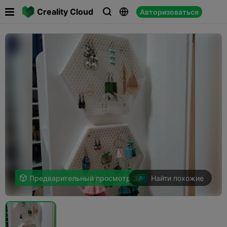

Creality Cloud
Авторизоваться



Найти похожие

Предварительный просмотр 3D