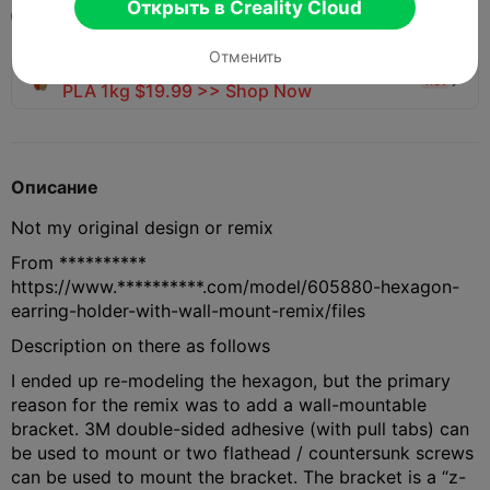
Открыть в Creality Cloud
2025-07-08
102
5



Отменить
🎨 Print More, Spend Less — Hyper Series
hot

PLA 1kg $19.99 >> Shop Now
Описание
Not my original design or remix
From **********
https://www.**********.com/model/605880-hexagon-
earring-holder-with-wall-mount-remix/files
Description on there as follows
I ended up re-modeling the hexagon, but the primary
reason for the remix was to add a wall-mountable
bracket. 3M double-sided adhesive (with pull tabs) can
be used to mount or two flathead / countersunk screws
can be used to mount the bracket. The bracket is a “z-