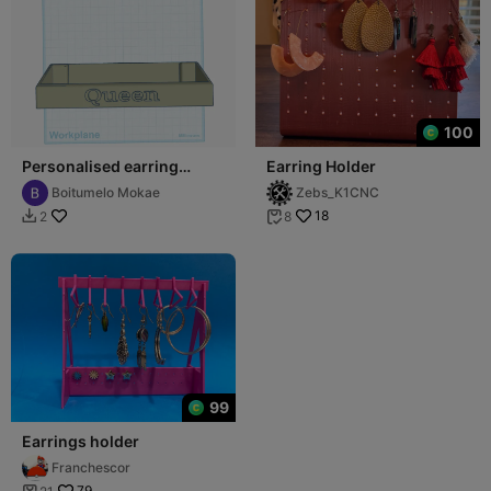
100
Personalised earring
Earring Holder
holder base
Boitumelo Mokae
Zebs_K1CNC
18
2
8


99
Earrings holder
Franchescor
79