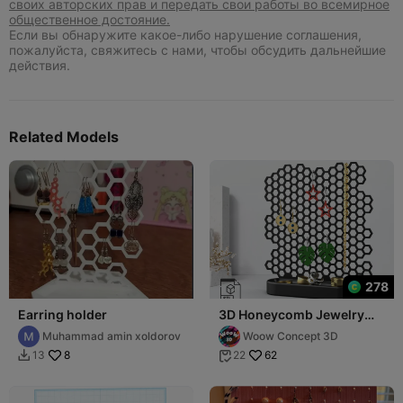
своих авторских прав и передать свои работы во всемирное
общественное достояние.
Если вы обнаружите какое-либо нарушение соглашения,
пожалуйста, свяжитесь с нами, чтобы обсудить дальнейшие
действия.
Related Models
278
Earring holder
3D Honeycomb Jewelry
Organizer
Muhammad amin xoldorov
Woow Concept 3D
8
62
13
22

