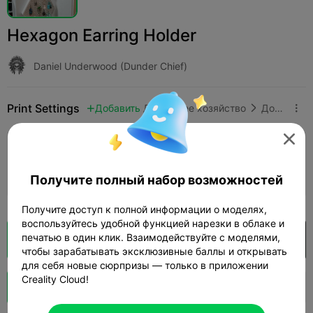
Hexagon Earring Holder
Daniel Underwood (Dunder Chief)
Print Settings
Добавить
Домашнее хозяйство
Домашний декор и украшения




Добавить настройки печати

Заработайте больше очков
Получите полный набор возможностей
Получите доступ к полной информации о моделях,
воспользуйтесь удобной функцией нарезки в облаке и
печатью в один клик. Взаимодействуйте с моделями,
Кусочек облака
Открыть в Creality Cloud

чтобы зарабатывать эксклюзивные баллы и открывать
для себя новые сюрпризы — только в приложении
Creality Cloud!
Boost
133
131
4


