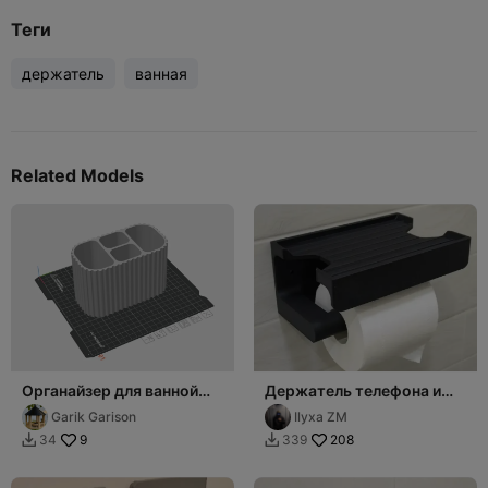
Теги
держатель
ванная
Related Models
Органайзер для ванной
Держатель телефона и
комнаты (зубная паста/
туалетной бумаги
Garik Garison
Ilyxa ZM
щётка/бритва)
9
208
34
339

