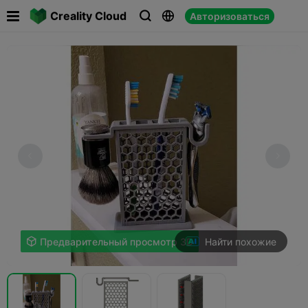

Creality Cloud
Авторизоваться



Найти похожие

Предварительный просмотр 3D