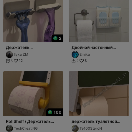
2
Держатель
Двойной настенный
станка,бритвы
держатель-органайзер
Ilyxa ZM
Emika
для влажной туалетной
12
3
5
2


100
RollShelf / Держатель
держатель туалетной
телефона и туалетной
бумаги
TechCreatING
Te100SteroN
бумаги