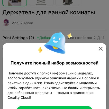
Держатель для ванной комнаты
Vincuk Konan
Print Settings (2)
Добавить
Домашнее хозяйство
Домашний декор и украшения




Все
K2 Plus
K2 Pro
K2
SPARKX i7
Crea
Получите полный набор возможностей
Слой 0,2 мм, 2 стенки, 10% заполнения
06h 37m
1 plates
141.48g



Получите доступ к полной информации о моделях,
воспользуйтесь удобной функцией нарезки в облаке и
печатью в один клик. Взаимодействуйте с моделями,
чтобы зарабатывать эксклюзивные баллы и открывать
Слой 0,2 мм, 2 стенки, 15% заполнения
для себя новые сюрпризы — только в приложении
Creality Cloud!
19h 58m
2 plates
149.19g


