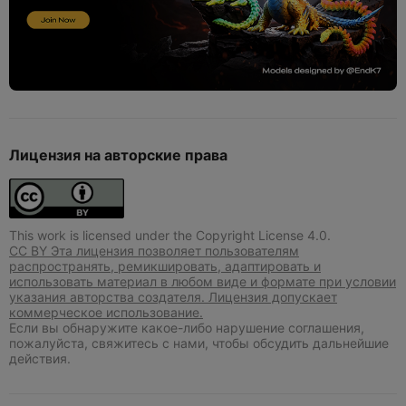
Лицензия на авторские права
This work is licensed under the Copyright License 4.0.
CC BY Эта лицензия позволяет пользователям
распространять, ремикшировать, адаптировать и
использовать материал в любом виде и формате при условии
указания авторства создателя. Лицензия допускает
коммерческое использование.
Если вы обнаружите какое-либо нарушение соглашения,
пожалуйста, свяжитесь с нами, чтобы обсудить дальнейшие
действия.