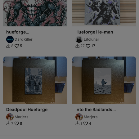
hueforge
Hueforge He-man
spidermanvenomiser
DardKiller
Litolunar
5
17
8
27


Deadpool Hueforge
Into the Badlands
Hueforge
Marjers
Marjers
8
4
7
1

