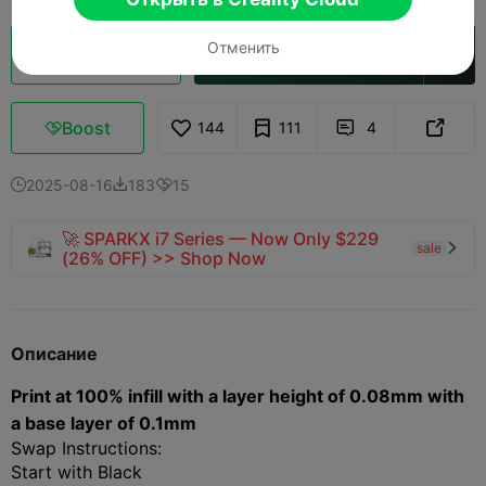
Отменить
Кусочек облака
Открыть в Creality Cloud

Boost
144
111
4



2025-08-16
183
15



🚀 SPARKX i7 Series — Now Only $229
sale

(26% OFF) >> Shop Now
Описание
Print at 100% infill with a layer height of 0.08mm with
a base layer of 0.1mm
Swap Instructions:
Start with Black