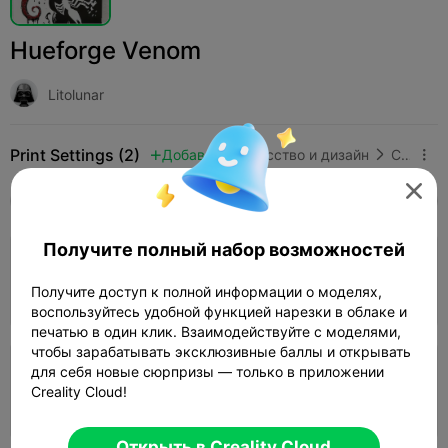
Hueforge Venom
Litolunar
Print Settings (2)
Добавить
Искусство и дизайн
Скульптуры и произведения искусства




Все
K2 Plus
K2 Pro
K2
K2 SE
SPARKX 
Получите полный набор возможностей
5.0

0.08mm layer, 2 walls, 100% infill
Получите доступ к полной информации о моделях,
Автор
01h 56m
1 plates
24.80g



воспользуйтесь удобной функцией нарезки в облаке и
печатью в один клик. Взаимодействуйте с моделями,
чтобы зарабатывать эксклюзивные баллы и открывать
для себя новые сюрпризы — только в приложении
0.2mm layer, 2 walls, 15% infill
Creality Cloud!
47m 24s
1 plates
22.23g



Открыть в Creality Cloud