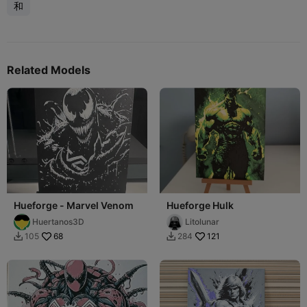
和
Related Models
Hueforge - Marvel Venom
Hueforge Hulk
Huertanos3D
Litolunar
68
121
105
284

