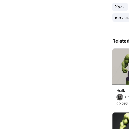
Халк
колле
Relate
Hulk
Cr

598