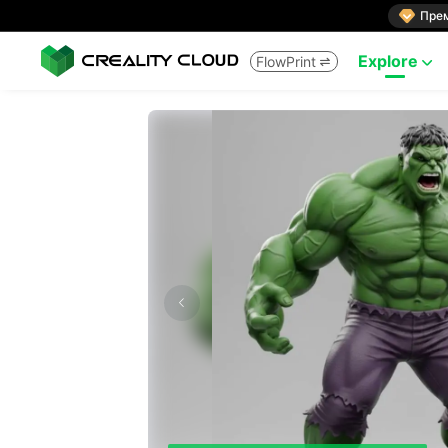

Пре
Explore
FlowPrint

