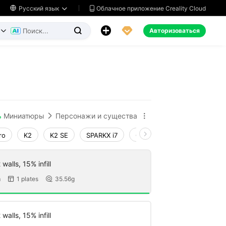
Облачное приложение Creality Cloud

Русский язык




Авторизоваться


ь
Миниатюры
Персонажи и существа


ro
K2
K2 SE
SPARKX i7
Creality Hi
Ender-3 V4
walls, 15% infill
m
1 plates
35.56g


walls, 15% infill