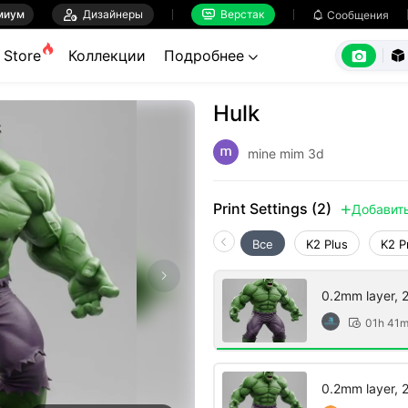
миум

Дизайнеры
Верстак

Сообщения



Store
Коллекции
Подробнее


Hulk
mine mim 3d
Print Settings (2)
Добавит

Все
K2 Plus
K2 P
0.2mm layer, 2 
01h 41

0.2mm layer, 2 