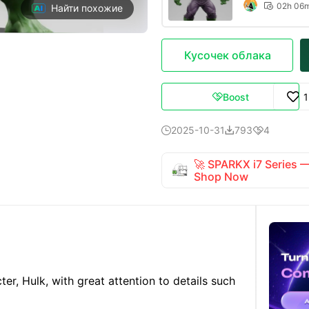
02h 06

Найти похожие
Кусочек облака
Boost

2025-10-31
793
4



🚀 SPARKX i7 Series
Shop Now
er, Hulk, with great attention to details such