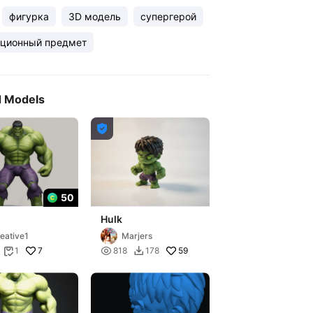
фигурка
3D модель
супергерой
кционный предмет
d Models

50
Hulk
eative1
Marjers
7

59
1
818
178

