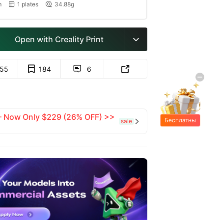
m
1 plates
34.88g


Open with Creality Print

155
184
6


 — Now Only $229 (26% OFF) >>
Бесплатны
sale

е подарки