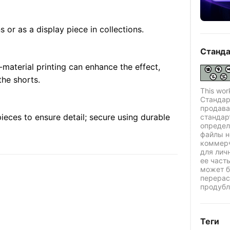
ns or as a display piece in collections.
Станда
ti-material printing can enhance the effect,
the shorts.
This wor
Стандар
продава
ieces to ensure detail; secure using durable
стандар
определ
файлы н
коммерч
для лич
ее част
может б
перерас
продубл
Теги