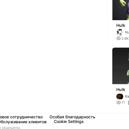
Hulk
N

2.9K
Hulk
Ra
s

11
овое сотрудничество
Особая благодарность
Cookie Settings
Обслуживание клиентов
а защищены.