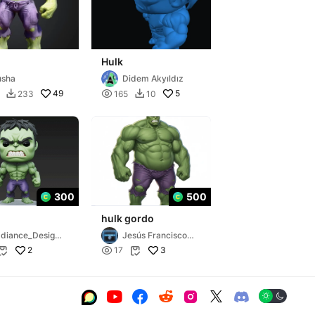
Hulk
usha
Didem Akyıldız
49

5
233
165
10


300
500
hulk gordo
diance_Design
Jesús Francisco
Aguilar flores
2

3
17







