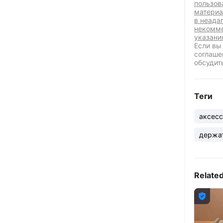
пользов
материа
в неада
некомме
указани
Если вы
соглаше
обсудит
Теги
аксес
держат
Relate
