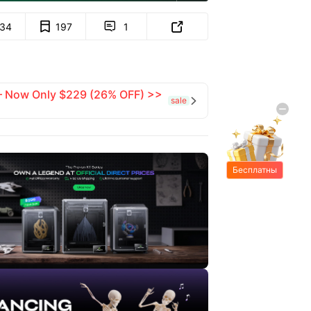
134
197
1


 — Now Only $229 (26% OFF) >>
sale

Бесплатны
е подарки