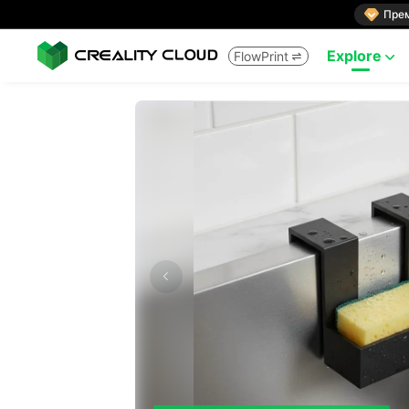

Пре
Explore
FlowPrint

