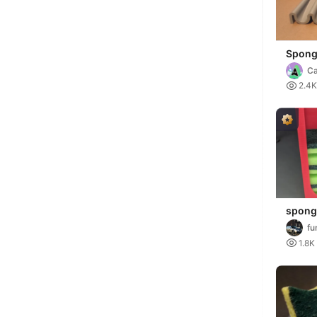
Spong
Ca

2.4K
spong
fu

1.8K