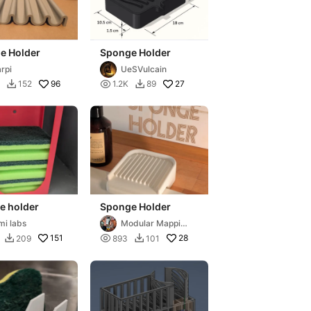
e Holder
Sponge Holder
rpi
UeSVulcain
96

27
152
1.2K
89


e holder
Sponge Holder
mi labs
Modular Mapping
3D
151

28
209
893
101

