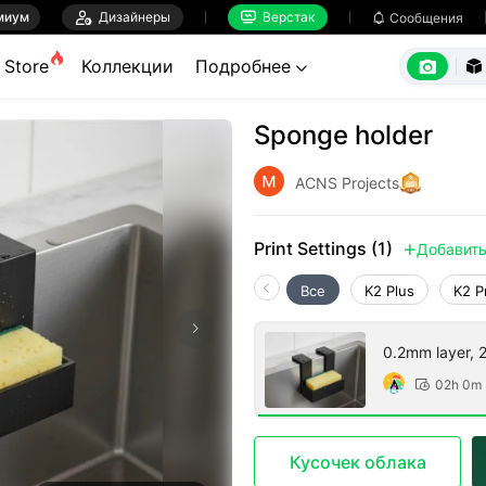
миум

Дизайнеры
Верстак

Сообщения



Store
Коллекции
Подробнее


Sponge holder
ACNS Projects
Print Settings (1)
Добавит

Все
K2 Plus
K2 P
0.2mm layer, 2 
02h 0m

Кусочек облака