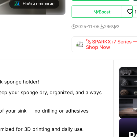
Найти похожие
Boost

2025-11-05
266
2



🚀 SPARKX i7 Series
Shop Now
nk sponge holder!
keep your sponge dry, organized, and always
of your sink — no drilling or adhesives
imized for 3D printing and daily use.