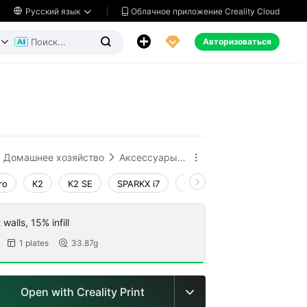
Облачное приложение Creality Cloud

Русский язык




Авторизоваться


ь
Домашнее хозяйство
Аксессуары для бытовой техники


ro
K2
K2 SE
SPARKX i7
Creality Hi
Ender-3 V4
walls, 15% infill
1 plates
33.87g


Open with Creality Print
