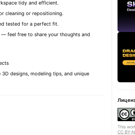
kspace tidy and efficient.
r cleaning or repositioning.
 tested for a perfect fit.
 — feel free to share your thoughts and
ects
 3D designs, modeling tips, and unique
Лиценз
This wor
CC BY-N