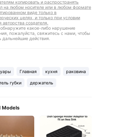
ателям копировать и распространять
л на любом носителе или в любом формате
птированном виде только в
рческих целях, и только при условии
я авторства создателя.
 обнаружите какое-либо нарушение
ния, пожалуйста, свяжитесь с нами, чтобы
ь дальнейшие действия.
суары
Главная
кухня
раковина
ель губки
держатель
d Models