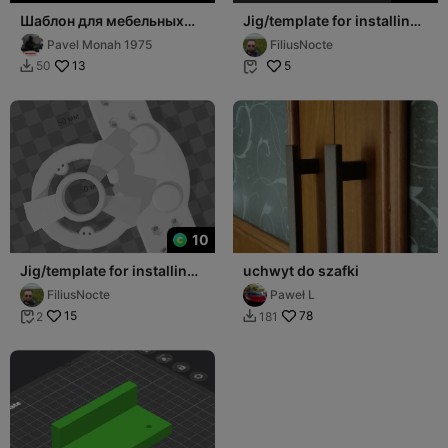
Шаблон для мебельных
Jig/template for installing
ручек
furniture handles
Pavel Monah 1975
FiliusNocte
13
5
50


10
Jig/template for installing
uchwyt do szafki
furniture hinges with 35
FiliusNocte
Paweł L
mm bowl
15
78
2
181

