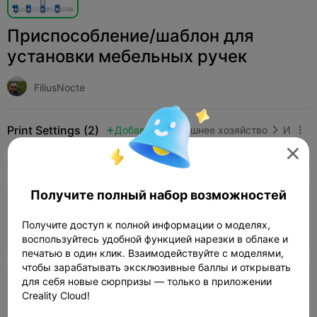
Приспособление/шаблон для
установки мебельных ручек
FiliusNocte
Print Settings (2)
Добавить
Домашнее хозяйство
Инструменты и запчасти




Все
K2 Plus
K2 Pro
K2
SPARKX i7
Crea
Получите полный набор возможностей
4.0

0.2mm layer, 3 walls, 15% infill
Получите доступ к полной информации о моделях,
04h 35m
1 plates
92.75g



воспользуйтесь удобной функцией нарезки в облаке и
печатью в один клик. Взаимодействуйте с моделями,
чтобы зарабатывать эксклюзивные баллы и открывать
для себя новые сюрпризы — только в приложении
0.2mm layer, 2 walls, 15% infill
Creality Cloud!
04h 44m
2 plates
89.97g


