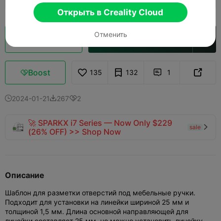
Открыть в Creality Cloud
Отменить
Кусочек облака
Открыть в Creality Cloud

Boost
135
132
1



2024-01-21
267
2



🚀 SPARKX i7 Series — Now Only $229
sale

(26% OFF) >> Shop Now
Описание
Шаблон для разметки отверстий под мебельные ручки.
Подходит для установки на линейки шириной 25 мм и
толщиной 1,5 мм. Длина основной направляющей для
линейки составляет 25 мм, но можно установить линейку