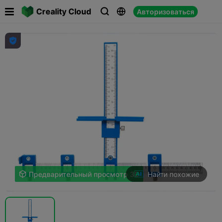

Creality Cloud
Авторизоваться




Найти похожие

Предварительный просмотр 3D