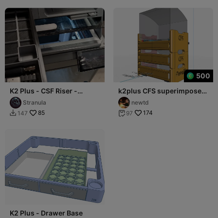
500
K2 Plus - CSF Riser -
k2plus CFS superimpose
Drawer Options
system
Stranula
newtd
85
174
147
97


K2 Plus - Drawer Base