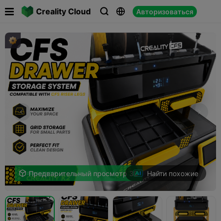

Creality Cloud
Авторизоваться



Найти похожие

Предварительный просмотр 3D