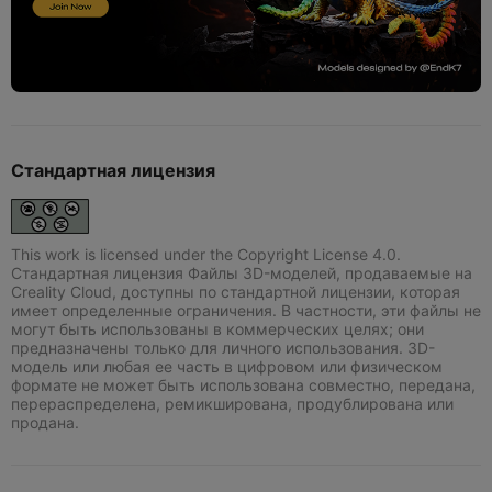
Стандартная лицензия
This work is licensed under the Copyright License 4.0.
Стандартная лицензия Файлы 3D-моделей, продаваемые на
Creality Cloud, доступны по стандартной лицензии, которая
имеет определенные ограничения. В частности, эти файлы не
могут быть использованы в коммерческих целях; они
предназначены только для личного использования. 3D-
модель или любая ее часть в цифровом или физическом
формате не может быть использована совместно, передана,
перераспределена, ремикширована, продублирована или
продана.