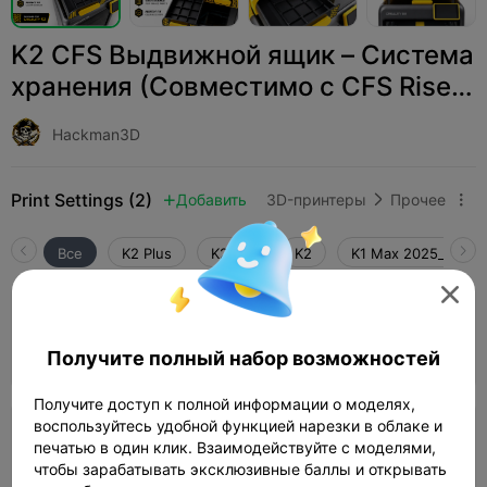
K2 CFS Выдвижной ящик – Система
хранения (Совместимо с CFS Riser
Le
Hackman3D
Print Settings (2)
Добавить
3D-принтеры
Прочее



Все
K2 Plus
K2 Pro
K2
K1 Max 2025_CFS-C

3.7

слой 0,2 мм, 2 стенки, 15% заполнение
Автор
1d 05h
6 plates
1136.23g



Получите полный набор возможностей
Получите доступ к полной информации о моделях,
воспользуйтесь удобной функцией нарезки в облаке и
слой 0,2 мм, 2 стенки, 15% заполнение
печатью в один клик. Взаимодействуйте с моделями,
чтобы зарабатывать эксклюзивные баллы и открывать
1d 09h
4 plates
1105.67g


