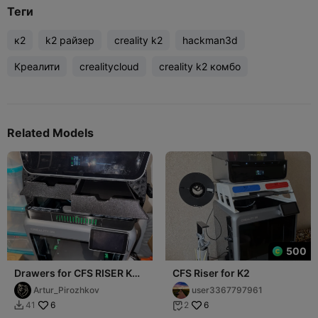
Теги
к2
k2 райзер
creality k2
hackman3d
Креалити
crealitycloud
creality k2 комбо
Related Models
500
Drawers for CFS RISER K2 /
CFS Riser for K2
Выдвижные ящички для
Artur_Pirozhkov
user3367797961
CFS RISER K2
6
6
41
2

