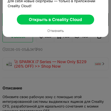
для себя новые сюрпризы — только в приложении
Creality Cloud!
Открыть в Creality Cloud
Кусочек облака
Открыть в Creality Cloud

Отменить
Boost
526
786
183



2026-05-05
3K
90



🚀 SPARKX i7 Series — Now Only $229
sale

(26% OFF) >> Shop Now
Описание
Обновите свою рабочую зону с помощью этой
интегрированной системы выдвижных ящиков для Creality
CFS, разработанной для идеального сочетания с моими
ножками-подставками CFS.