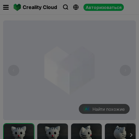

Creality Cloud
Авторизоваться



Найти похожие
