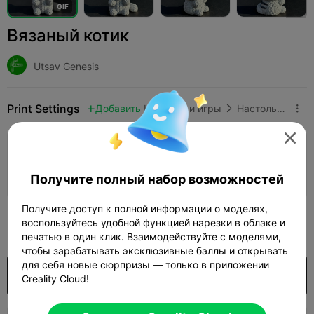
G
I
F
Вязаный котик
Utsav Genesis
Print Settings
Добавить
Игрушки и игры
Настольные и карточные игры




Добавить настройки печати

Заработайте больше очков
Получите полный набор возможностей
Получите доступ к полной информации о моделях,
299
воспользуйтесь удобной функцией нарезки в облаке и

печатью в один клик. Взаимодействуйте с моделями,
чтобы зарабатывать эксклюзивные баллы и открывать
для себя новые сюрпризы — только в приложении
Покупка
Creality Cloud!