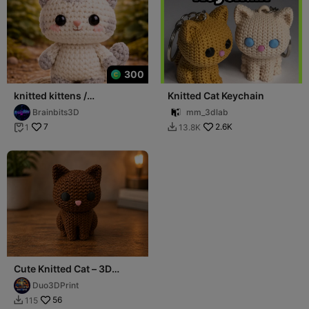
300
knitted kittens /
Knitted Cat Keychain
strickkätzchen
Brainbits3D
mm_3dlab
7
2.6K
1
13.8K


Cute Knitted Cat – 3D
Model Textured Kawaii
Duo3DPrint
Kitten
56
115
