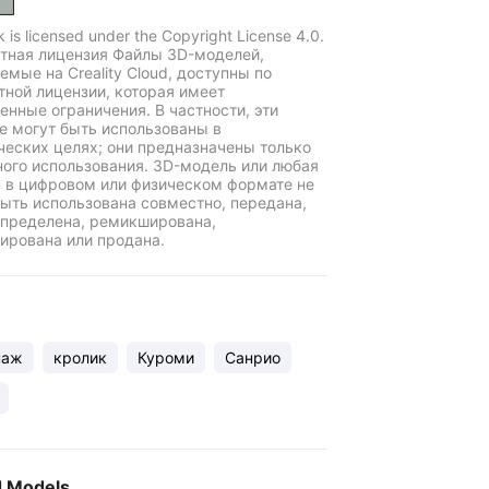
k is licensed under the Copyright License 4.0.
тная лицензия Файлы 3D-моделей,
емые на Creality Cloud, доступны по
тной лицензии, которая имеет
енные ограничения. В частности, эти
е могут быть использованы в
еских целях; они предназначены только
ного использования. 3D-модель или любая
ь в цифровом или физическом формате не
ыть использована совместно, передана,
пределена, ремикширована,
ирована или продана.
наж
кролик
Куроми
Санрио
d Models