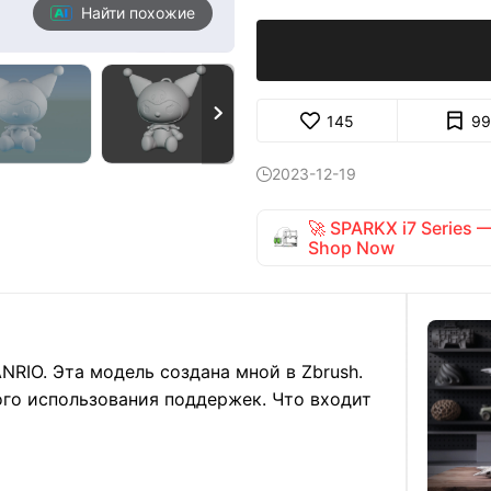
Найти похожие

145
99
2023-12-19

🚀 SPARKX i7 Series
Shop Now
RIO. Эта модель создана мной в Zbrush.
ого использования поддержек.
Что входит