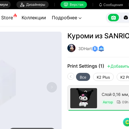
миум

Дизайнеры
Верстак

Сообщения



Store
Коллекции
Подробнее


Куроми из SANRI
3DHart
Print Settings (1)
Добавит

Все
K2 Plus
K2 P
Слой 0,16 мм
Автор
09h
