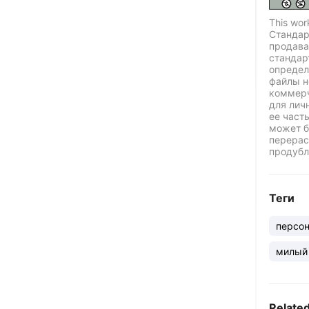
This wor
Стандар
продава
стандар
определ
файлы н
коммерч
для лич
ее част
может б
перерас
продубл
Теги
персо
милый
Relate