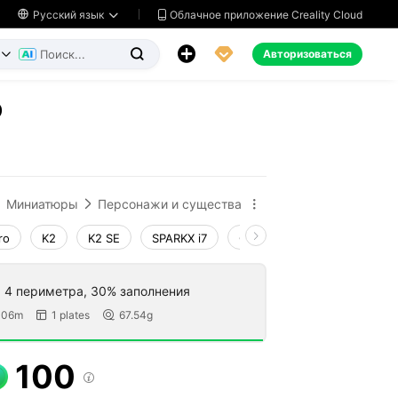
Облачное приложение Creality Cloud

Русский язык




Авторизоваться


O
ь
Миниатюры
Персонажи и существа


ro
K2
K2 SE
SPARKX i7
Creality Hi
Ender-3 V4
, 4 периметра, 30% заполнения
 06m
1 plates
67.54g


100
