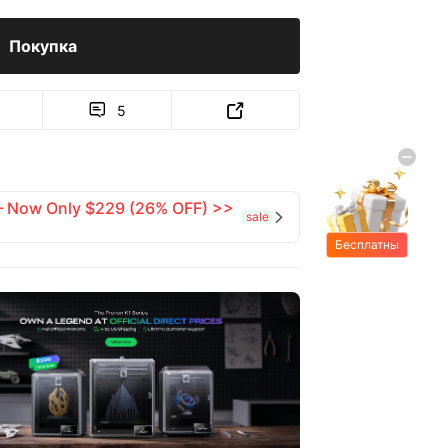
Покупка
5


 — Now Only $229 (26% OFF) >>
sale

Бесплатны
е подарки