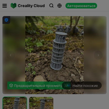

Creality Cloud
Авторизоваться




Найти похожие

Предварительный просмотр 3D