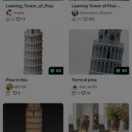
Leaning_Tower_of_Pisa
Leaning Tower of Pisa-
Italy (Title engraved on
Nusha
Diminutive_3Dprint..
print)
13
102
50
113


60
90
Pisa in this
Torre di pisa
MEV3D
SerLab3D
6
16
12

