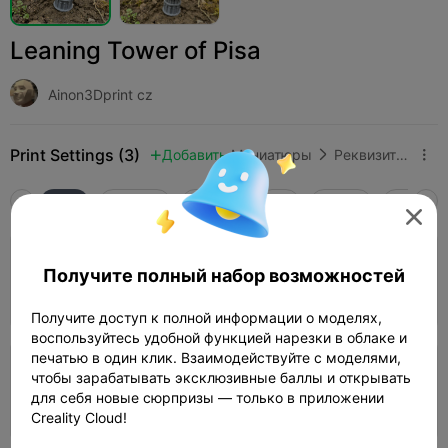
Leaning Tower of Pisa
Ainon3Dprint cz
Print Settings (3)
Добавить
Миниатюры
Реквизит и ландшафт



Все
K2 Plus
K2 Pro
K2
K2 SE
SPARKX 

5.0

0.2mm layer, 4 walls, 15% infill
Получите полный набор возможностей
Автор
56m 15s
1 plates
13.60g



Получите доступ к полной информации о моделях,
воспользуйтесь удобной функцией нарезки в облаке и
печатью в один клик. Взаимодействуйте с моделями,
4.0

0.12mm layer, 2 walls, 15% infill
чтобы зарабатывать эксклюзивные баллы и открывать
для себя новые сюрпризы — только в приложении
10h 41m
1 plates
182.46g



Creality Cloud!