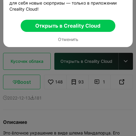
для себя новые сюрпризы — только в приложении
Creality Cloud!
0,2 мм слой, 2 стенки, 15% заполнения
42m 14s
1 plates
20.50g



Открыть в Creality Cloud
Узнать больше
Отменить

Кусочек облака
Открыть в Creality Cloud

Boost
148
93
1



2022-12-13
181


Описание
Это ёлочное украшение в виде шлема Мандалорца. Его