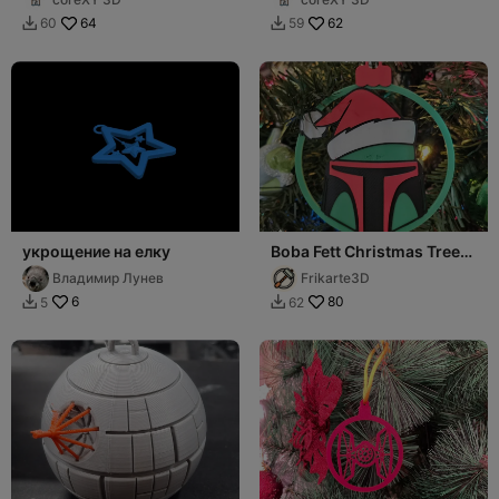
64
62
60
59


укрощение на елку
Boba Fett Christmas Tree
Decoration
Владимир Лунев
Frikarte3D
6
80
5
62

