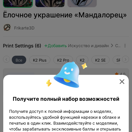
G
I
F
Ёлочное украшение «Мандалорец»
Frikarte3D
Print Settings (6)
Добавить
Искусство и дизайн
Скульптуры и произведения искусства



Все
K2 Plus
K2 Pro
K2
K2 SE
SPARKX 
4.0

0,2 мм слой, 2 стенки, 15% заполнения

39m 45s
1 plates
20.58g



Получите полный набор возможностей
0,2 мм слой, 2 стенки, 10% заполнения
Получите доступ к полной информации о моделях,
воспользуйтесь удобной функцией нарезки в облаке и
37m 03s
1 plates
17.05g



печатью в один клик. Взаимодействуйте с моделями,
чтобы зарабатывать эксклюзивные баллы и открывать