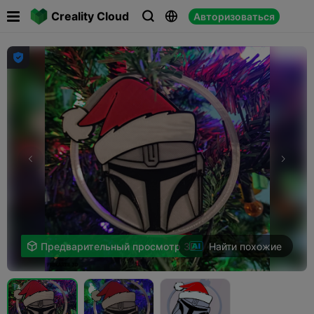

Creality Cloud
Авторизоваться




Найти похожие

Предварительный просмотр 3D