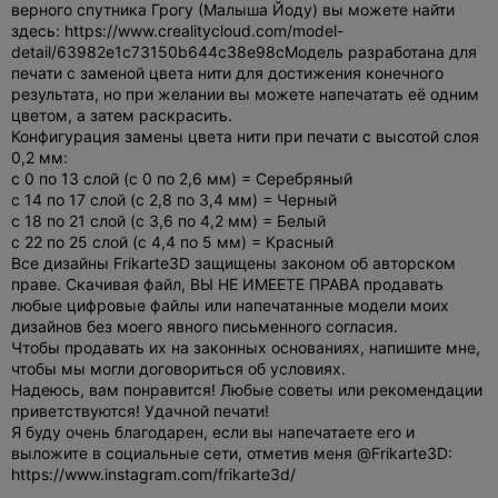
верного спутника Грогу (Малыша Йоду) вы можете найти
здесь: https://www.crealitycloud.com/model-
detail/63982e1c73150b644c38e98c
Модель разработана для
печати с заменой цвета нити для достижения конечного
результата, но при желании вы можете напечатать её одним
цветом, а затем раскрасить.
Конфигурация замены цвета нити при печати с высотой слоя
0,2 мм:
с 0 по 13 слой (с 0 по 2,6 мм) = Серебряный
с 14 по 17 слой (с 2,8 по 3,4 мм) = Черный
с 18 по 21 слой (с 3,6 по 4,2 мм) = Белый
с 22 по 25 слой (с 4,4 по 5 мм) = Красный
Все дизайны Frikarte3D защищены законом об авторском
праве. Скачивая файл, ВЫ НЕ ИМЕЕТЕ ПРАВА продавать
любые цифровые файлы или напечатанные модели моих
дизайнов без моего явного письменного согласия.
Чтобы продавать их на законных основаниях, напишите мне,
чтобы мы могли договориться об условиях.
Надеюсь, вам понравится! Любые советы или рекомендации
приветствуются! Удачной печати!
Я буду очень благодарен, если вы напечатаете его и
выложите в социальные сети, отметив меня @Frikarte3D:
https://www.instagram.com/frikarte3d/