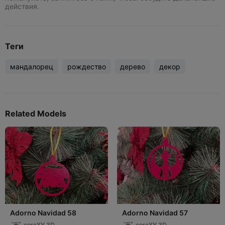
действия.
Теги
мандалорец
рождество
дерево
декор
Related Models
Adorno Navidad 58
Adorno Navidad 57
coreXY 3D
coreXY 3D