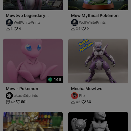
Mewtwo Legendary
Mew Mythical Pokémon
Pokémon
WolfWhitePrints
WolfWhitePrints
4
9
5
34


149
Mew - Pokemon
Mecha Mewtwo
akash3dprints
Phx
591
30
42
43

