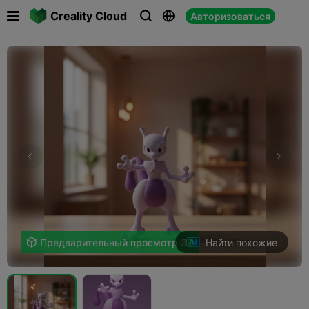

Creality Cloud
Авторизоваться



Найти похожие

Предварительный просмотр 3D