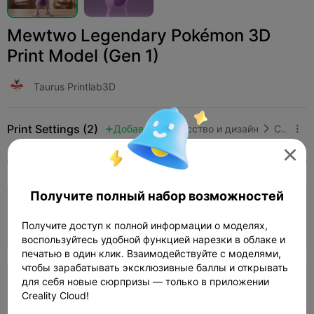
Mewtwo Legendary Pokémon 3D
Print Model (Gen 1)
Taurus Printlab3D
Print Settings (2)
Добавить
Искусство и дизайн
Скульптуры и произведения искусства




Все
K2 Plus
K2 Pro
K2
K2 SE
SPARKX 
Получите полный набор возможностей
0.2mm layer, 2 walls, 15% infill
Получите доступ к полной информации о моделях,
Автор
01h 41m
1 plates
31.54g



воспользуйтесь удобной функцией нарезки в облаке и
печатью в один клик. Взаимодействуйте с моделями,
чтобы зарабатывать эксклюзивные баллы и открывать
для себя новые сюрпризы — только в приложении
0.2mm layer, 2 walls, 15% infill
Creality Cloud!
02h 15m
1 plates
31.11g


