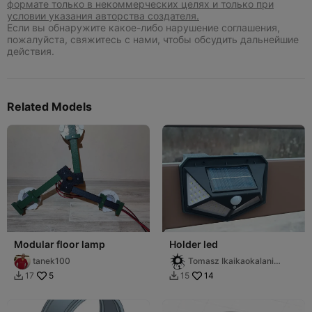
формате только в некоммерческих целях и только при
условии указания авторства создателя.
Если вы обнаружите какое-либо нарушение соглашения,
пожалуйста, свяжитесь с нами, чтобы обсудить дальнейшие
действия.
Related Models
Modular floor lamp
Holder led
tanek100
Tomasz Ikaikaokalani
Waśniewski
5
14
17
15

