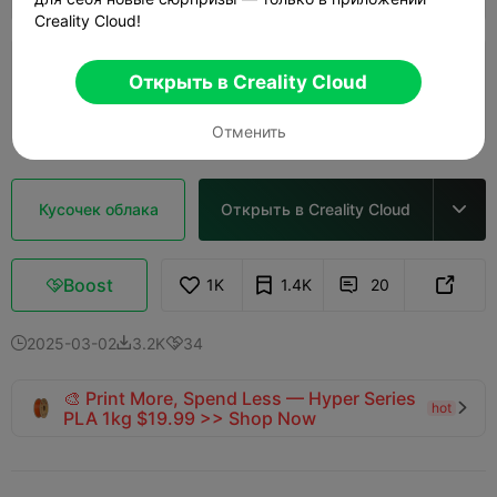
Creality Cloud!
Слой 0,2 мм, 2 стенки, заполнение 15%
Открыть в Creality Cloud
2d 05h
3 plates
334.64g



Отменить
Кусочек облака
Открыть в Creality Cloud

Boost
1K
1.4K
20



2025-03-02
3.2K
34



🎨 Print More, Spend Less — Hyper Series
hot

PLA 1kg $19.99 >> Shop Now