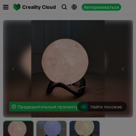

Creality Cloud
Авторизоваться



Найти похожие

Предварительный просмотр 3D