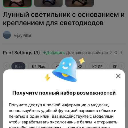
Лунный светильник с основанием и
креплением для светодиодов
VijayPillai
Print Settings (3)
Добавить
Домашнее хозяйство
Освещение и светильники



Все
K2 Plus
K2 Pro
K2
K2 SE
SPARKX 

3.0

Слой 0,2 мм, 2 стенки, заполнение 100%
Получите полный набор возможностей
Автор
1d 03h
1 plates
229.76g



Получите доступ к полной информации о моделях,
воспользуйтесь удобной функцией нарезки в облаке и
5.0

Слой 0,2 мм, 2 стенки, заполнение 100%
печатью в один клик. Взаимодействуйте с моделями,
чтобы зарабатывать эксклюзивные баллы и открывать
1d 02h
1 plates
225.72g



для себя новые сюрпризы — только в приложении