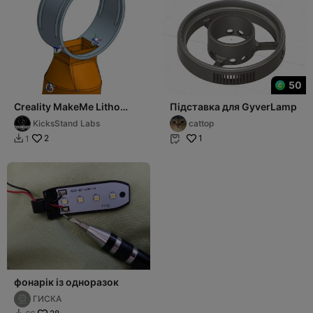
50
Creality MakeMe Litho
Підставка для GyverLamp
Base
KicksStand Labs
cattop
2
1
1


фонарік із одноразок
ГИСКА